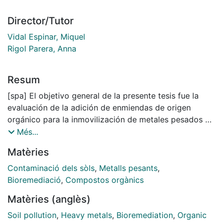
Director/Tutor
Vidal Espinar, Miquel
Rigol Parera, Anna
Resum
[spa] El objetivo general de la presente tesis fue la
evaluación de la adición de enmiendas de origen
orgánico para la inmovilización de metales pesados en
suelos contaminados. Se caracterizaron ocho
Més...
materiales: un compost generado a partir de residuos
Matèries
orgánicos municipales (MOW), un compost de origen
doméstico (DOM), un material compostado producido
Contaminació dels sòls
,
Metalls pesants
,
con residuos sólidos urbanos (MSW), un material
Bioremediació
,
Compostos orgànics
compuesto por residuos vegetales (GW), dos
Matèries (anglès)
materiales derivados de la industria del aceite de oliva
(OWH y OP) y dos biochars (BF y BS). Se determinaron
Soil pollution
,
Heavy metals
,
Bioremediation
,
Organic