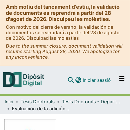
Amb motiu del tancament d'estiu, la validació
de documents es reprendrà a partir del 28
d'agost de 2026. Disculpeu les molèsties.
Con motivo del cierre de verano, la validación de
documentos se reanudará a partir del 28 de agosto
de 2026. Disculpad las molestias
Due to the summer closure, document validation will
resume starting August 28, 2026. We apologize for
any inconvenience.
(current)
Iniciar sessió
Comunitats i col·leccions
Inici
Tesis Doctorals
Tesis Doctorals - Departament - Química Analítica
Navega per tot el DD
Evaluación de la adición de materiales de origen orgánico para la remediación de suelos contaminados con metales pesados
Com publicar
Contacte