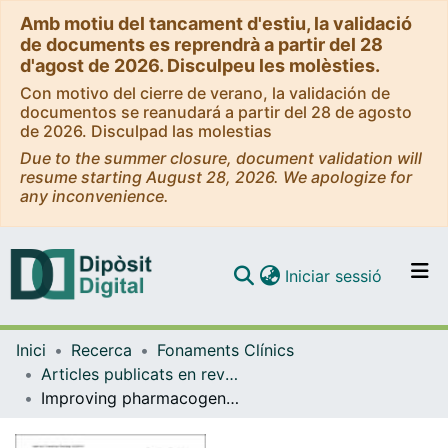
Amb motiu del tancament d'estiu, la validació
de documents es reprendrà a partir del 28
d'agost de 2026. Disculpeu les molèsties.
Con motivo del cierre de verano, la validación de
documentos se reanudará a partir del 28 de agosto
de 2026. Disculpad las molestias
Due to the summer closure, document validation will
resume starting August 28, 2026. We apologize for
any inconvenience.
(current)
Iniciar sessió
Comunitats i col·leccions
Inici
Recerca
Fonaments Clínics
Navega per tot el DD
Articles publicats en revistes (Fonaments Clínics)
Com publicar
Improving pharmacogenetic prediction of extrapyramidal symptoms induced by antipshycotics
Contacte