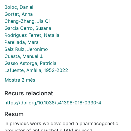
Boloc, Daniel
Gortat, Anna
Cheng-Zhang, Jia Qi
García Cerro, Susana
Rodríguez Ferret, Natalia
Parellada, Mara
Saiz Ruiz, Jerónimo
Cuesta, Manuel J.
Gassó Astorga, Patricia
Lafuente, Amàlia, 1952-2022
Mostra 2 més
Recurs relacionat
https://doi.org/10.1038/s41398-018-0330-4
Resum
In previous work we developed a pharmacogenetic
predictor of antipsychotic (AP) induced