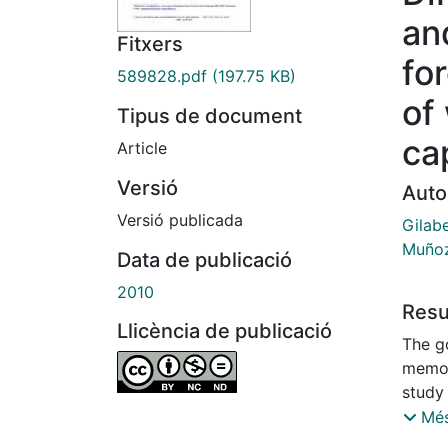
an
Fitxers
fo
589828.pdf
(197.75 KB)
of
Tipus de document
ca
Article
Versió
Auto
Versió publicada
Gilab
Muñoz
Data de publicació
2010
Res
Llicència de publicació
The go
memor
study
memor
Més
learne