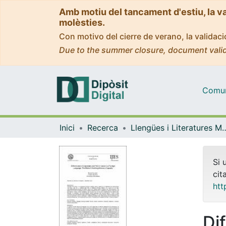
Amb motiu del tancament d'estiu, la v
molèsties.
Con motivo del cierre de verano, la valida
Due to the summer closure, document valid
Comuni
Inici
Recerca
Llengües i Literatures Moderne
Si 
cit
htt
Di