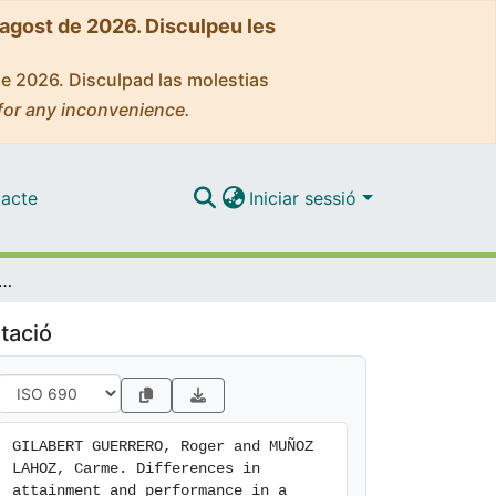
'agost de 2026. Disculpeu les
de 2026. Disculpad las molestias
for any inconvenience.
acte
Iniciar sessió
attainment and performance in a foreign language: the role of working memory capacity
tació
GILABERT GUERRERO, Roger and MUÑOZ 
LAHOZ, Carme. Differences in 
attainment and performance in a 