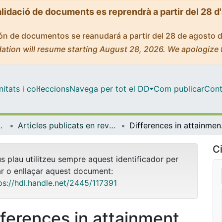
alidació de documents es reprendrà a partir del 28 d
ción de documentos se reanudará a partir del 28 de agosto 
ation will resume starting August 28, 2026. We apologize 
tats i col·leccions
Navega per tot el DD
Com publicar
Cont
s i Estudis Anglesos
Articles publicats en revistes (Llengües i Literatures Modernes i Estudis Anglesos)
Differences in 
Ci
us plau utilitzeu sempre aquest identificador per
ar o enllaçar aquest document:
ps://hdl.handle.net/2445/117391
fferences in attainment