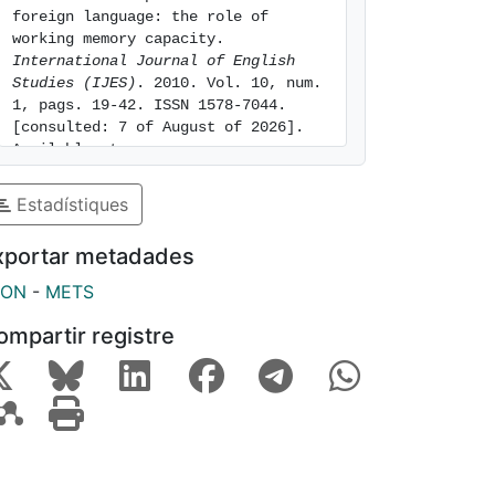
foreign language: the role of 
working memory capacity. 
International Journal of English 
Studies (IJES)
. 2010. Vol. 10, num. 
1, pags. 19-42. ISSN 1578-7044. 
[consulted: 7 of August of 2026]. 
Available at: 
https://hdl.handle.net/2445/117391
Estadístiques
xportar metadades
SON
-
METS
ompartir registre