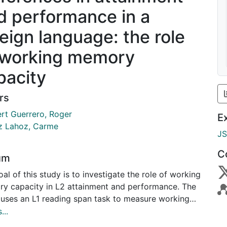
d performance in a
reign language: the role
 working memory
pacity
rs
ert Guerrero, Roger
E
 Lahoz, Carme
J
C
um
al of this study is to investigate the role of working
y capacity in L2 attainment and performance. The
 uses an L1 reading span task to measure working
y of a group of 59 high- intermediate/advanced
...
rs of English, and a film retelling task to measure