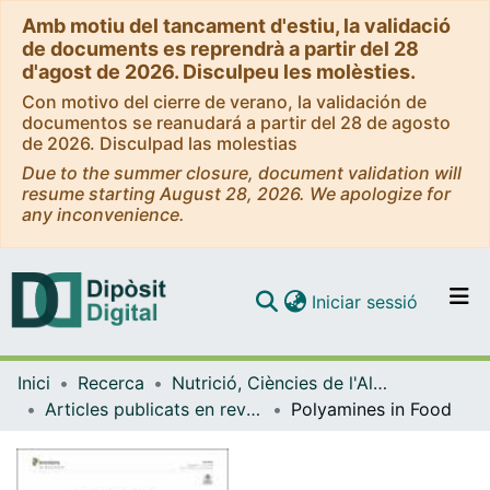
Amb motiu del tancament d'estiu, la validació
de documents es reprendrà a partir del 28
d'agost de 2026. Disculpeu les molèsties.
Con motivo del cierre de verano, la validación de
documentos se reanudará a partir del 28 de agosto
de 2026. Disculpad las molestias
Due to the summer closure, document validation will
resume starting August 28, 2026. We apologize for
any inconvenience.
(current)
Iniciar sessió
Comunitats i col·leccions
Inici
Recerca
Nutrició, Ciències de l'Alimentació i Gastronomia
Navega per tot el DD
Articles publicats en revistes (Nutrició, Ciències de l'Alimentació i Gastronomia)
Polyamines in Food
Com publicar
Contacte