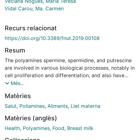
Veciana Nogués, María Teresa
Vidal Carou, Ma. Carmen
Recurs relacionat
https://doi.org/10.3389/fnut.2019.00108
Resum
The polyamines spermine, spermidine, and putrescine
are involved in various biological processes, notably in
cell proliferation and differentiation, and also have
antioxidant properties. Dietary polyamines have
Més...
important implications in human health, mainly in the
Matèries
intestinal maturation and in the differentiation and
development of immune system. The antioxidant and
Salut
,
Poliamines
,
Aliments
,
Llet materna
anti-inflammatory effect of polyamine can also play an
Matèries (anglès)
important role in the prevention of chronic diseases
such as cardiovascular diseases. In addition to
Health
,
Polyamines
,
Food
,
Breast milk
endogenous synthesis, food is an important source of