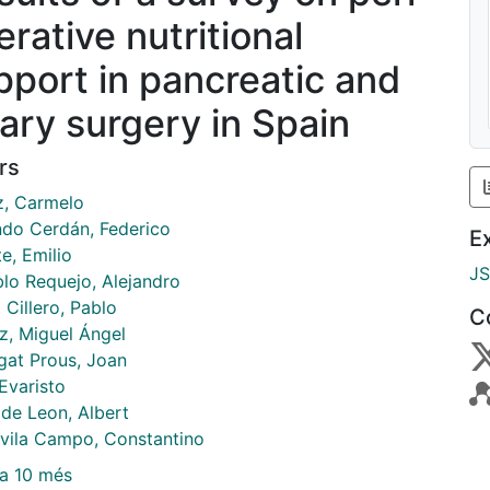
erative nutritional
pport in pancreatic and
iary surgery in Spain
rs
z, Carmelo
do Cerdán, Federico
E
e, Emilio
J
blo Requejo, Alejandro
Cillero, Pablo
C
, Miguel Ángel
gat Prous, Joan
Evaristo
 de Leon, Albert
vila Campo, Constantino
a 10 més