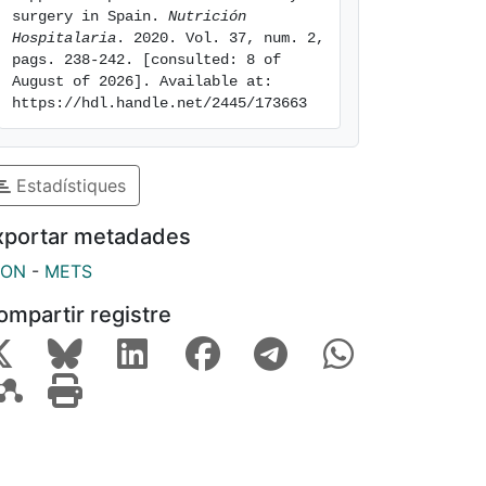
surgery in Spain. 
Nutrición 
Hospitalaria
. 2020. Vol. 37, num. 2, 
pags. 238-242. [consulted: 8 of 
August of 2026]. Available at: 
https://hdl.handle.net/2445/173663
Estadístiques
xportar metadades
SON
-
METS
ompartir registre