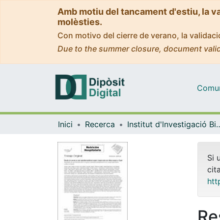
Amb motiu del tancament d'estiu, la v
molèsties.
Con motivo del cierre de verano, la valida
Due to the summer closure, document valid
Comuni
Inici
Recerca
Institut d'lnvestigació Biomèdica 
Si 
cit
htt
Re