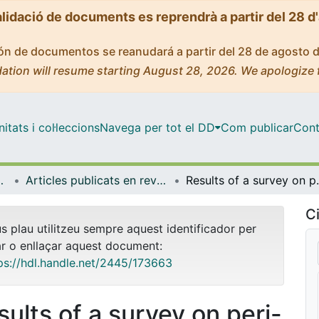
alidació de documents es reprendrà a partir del 28 d
ción de documentos se reanudará a partir del 28 de agosto 
ation will resume starting August 28, 2026. We apologize 
tats i col·leccions
Navega per tot el DD
Com publicar
Cont
de Bellvitge (IDIBELL)
Articles publicats en revistes (Institut d'lnvestigació Biomèdica de Bellvitge (IDIBELL))
Results of a survey on peri-op
Ci
us plau utilitzeu sempre aquest identificador per
ar o enllaçar aquest document:
ps://hdl.handle.net/2445/173663
sults of a survey on peri-