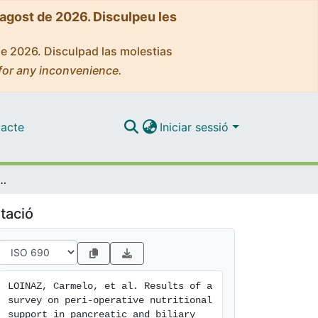
'agost de 2026. Disculpeu les
de 2026. Disculpad las molestias
for any inconvenience.
acte
Iniciar sessió
erative nutritional support in pancreatic and biliary surgery in Spain
tació
LOINAZ, Carmelo, et al. Results of a 
survey on peri-operative nutritional 
support in pancreatic and biliary 