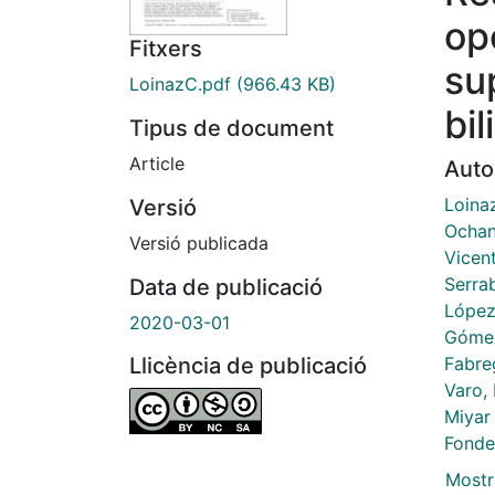
op
Fitxers
su
LoinazC.pdf
(966.43 KB)
bil
Tipus de document
Article
Auto
Loina
Versió
Ochan
Versió publicada
Vicent
Serra
Data de publicació
López 
2020-03-01
Gómez
Fabre
Llicència de publicació
Varo, 
Miyar
Fonde
Mostr