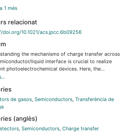
a 1 més
rs relacionat
://doi.org/10.1021/acs.jpcc.6b09256
um
standing the mechanisms of charge transfer across
miconductor/liquid interface is crucial to realize
ent photoelectrochemical devices. Here, the
acial charge transfer characteristics of n-type
...
Ga0.9N photoanodes are investigated and correlated
ries
eir photo-activity properties measured in phosphate
ed saline solution (pH 7) under illumination
tors de gasos
,
Semiconductors
,
Transferència de
tions. Cyclic voltammetry measurements show
ga
nt photoactivity changes as the number of cycles
ries (anglès)
ses. In particular, the photocurrent density reaches
aximum value after 49 voltammetric cycles;
etectors
,
Semiconductors
,
Charge transfer
hile, the photocurrent onset potential shifts toward