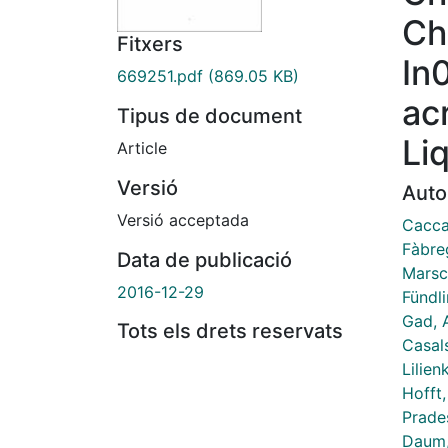
Ch
Fitxers
In
669251.pdf
(869.05 KB)
ac
Tipus de document
Li
Article
Versió
Auto
Versió acceptada
Cacca
Fàbre
Data de publicació
Marsc
2016-12-29
Fündl
Gad, 
Tots els drets reservats
Casals
Lilie
Hofft,
Prade
Daum,