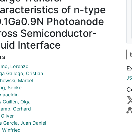
aracteristics of n-type
0.1Ga0.9N Photoanode
ross Semiconductor-
quid Interface
rs
mo, Lorenzo
E
ga Gallego, Cristian
J
hewski, Marcel
ing, Sönke
C
Alaaeldin
 Guillén, Olga
nkamp, Gerhard
 Oliver
s García, Juan Daniel
 Winfried