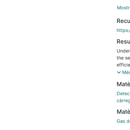
Mostr
Recu
https
Res
Under
the se
effici
interf
Més
In0.1
Matè
to th
buffer
Detec
condi
càrre
evide
Matè
increa
its m
Gas d
meanw