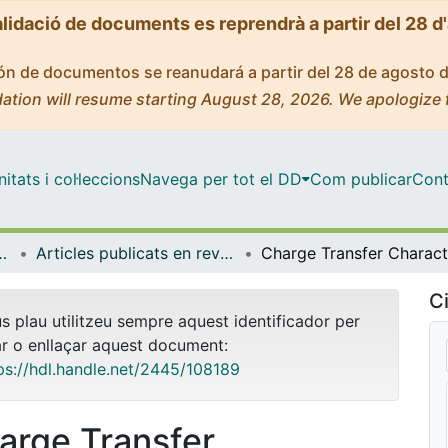
alidació de documents es reprendrà a partir del 28 d
ción de documentos se reanudará a partir del 28 de agosto 
ation will resume starting August 28, 2026. We apologize 
tats i col·leccions
Navega per tot el DD
Com publicar
Cont
trònica i Biomèdica
Articles publicats en revistes (Enginyeria Electrònica i Biomèdica)
Ci
us plau utilitzeu sempre aquest identificador per
ar o enllaçar aquest document:
ps://hdl.handle.net/2445/108189
arge Transfer