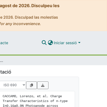
'agost de 2026. Disculpeu les
de 2026. Disculpad las molestias
for any inconvenience.
acte
Iniciar sessió
Charge Transfer Characteristics of n-type In0.1Ga0.9N Photoanode across Semiconductor-Liquid Interface
tació
CACCAMO, Lorenzo, et al. Charge 
Transfer Characteristics of n-type 
In0.1Ga0.9N Photoanode across 