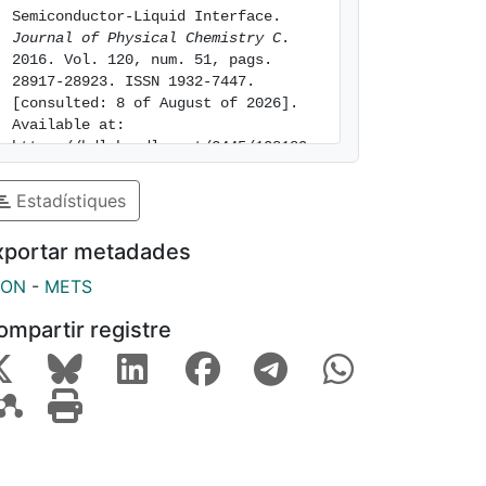
Semiconductor-Liquid Interface. 
Journal of Physical Chemistry C
. 
2016. Vol. 120, num. 51, pags. 
28917-28923. ISSN 1932-7447. 
[consulted: 8 of August of 2026]. 
Available at: 
https://hdl.handle.net/2445/108189
Estadístiques
xportar metadades
SON
-
METS
ompartir registre