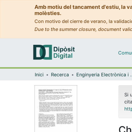
Amb motiu del tancament d'estiu, la v
molèsties.
Con motivo del cierre de verano, la valida
Due to the summer closure, document valid
Comuni
Inici
Recerca
Enginyeria Elec
Si 
cit
htt
Ch