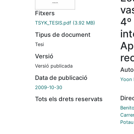
va
Fitxers
4º
TSYK_TESIS.pdf
(3.92 MB)
in
Tipus de document
Ap
Tesi
re
Versió
Versió publicada
Auto
Data de publicació
Yoon 
2009-10-30
Dire
Tots els drets reservats
Benito
Carre
Potau