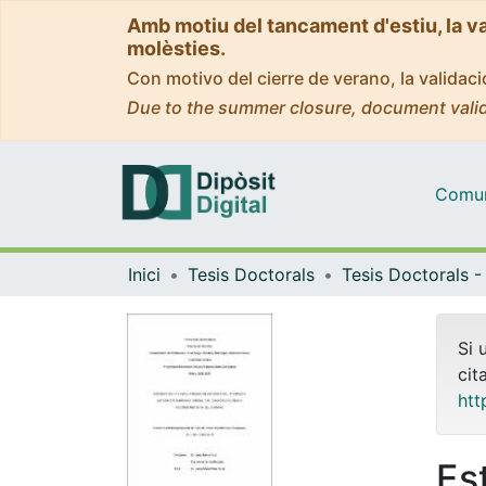
Amb motiu del tancament d'estiu, la v
molèsties.
Con motivo del cierre de verano, la valida
Due to the summer closure, document valid
Comuni
Inici
Tesis Doctorals
Si 
cit
htt
Es