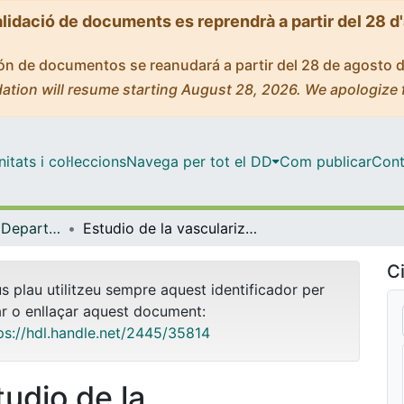
alidació de documents es reprendrà a partir del 28 d
ción de documentos se reanudará a partir del 28 de agosto 
ation will resume starting August 28, 2026. We apologize 
tats i col·leccions
Navega per tot el DD
Com publicar
Cont
Tesis Doctorals - Departament - Obstetrícia i Ginecologia, Pediatria i Radiologia i Medicina Física
Estudio de la vascularización cutánea del 4º espacio intermetacarpiano dorsal. Aplicación en cirugia reconstructiva de la mano
Ci
us plau utilitzeu sempre aquest identificador per
ar o enllaçar aquest document:
ps://hdl.handle.net/2445/35814
tudio de la