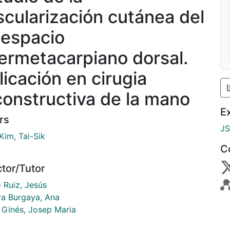
scularización cutánea del
 espacio
termetacarpiano dorsal.
licación en cirugia
constructiva de la mano
E
rs
J
Kim, Tai-Sik
C
ctor/Tutor
 Ruiz, Jesús
ra Burgaya, Ana
 Ginés, Josep Maria