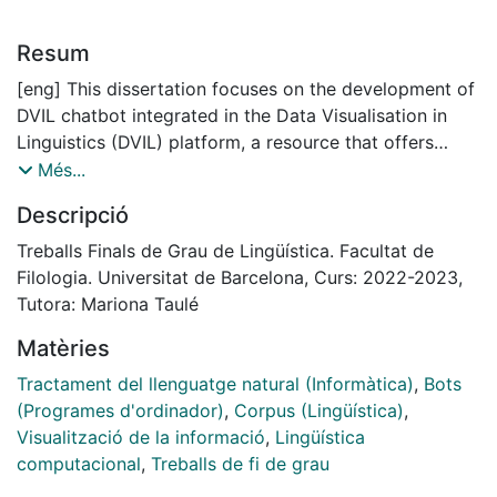
Resum
[eng] This dissertation focuses on the development of
DVIL chatbot integrated in the Data Visualisation in
Linguistics (DVIL) platform, a resource that offers
visualisation and analytical tools to enhance the
Més...
analysis of toxicity in the NewsCom-TOX corpus. The
Descripció
chatbot facilitates natural language interaction with
the interface by incorporating natural-language
Treballs Finals de Grau de Lingüística. Facultat de
understanding techniques and machine learning
Filologia. Universitat de Barcelona, Curs: 2022-2023,
algorithms to enable dialogue between the users and
Tutora: Mariona Taulé
interface using queries, to carry out a comprehensive
Matèries
analysis of the corpus. The involvement of linguist has
been fundamental in refining the chatbot's capabilities
Tractament del llenguatge natural (Informàtica)
,
Bots
through the enhancement of natural language
(Programes d'ordinador)
,
Corpus (Lingüística)
,
understanding (NLU) and improvement of responses
Visualització de la informació
,
Lingüística
provided by the chatbot. This work presents the
computacional
,
Treballs de fi de grau
current state of the DVIL chatbot and highlights its