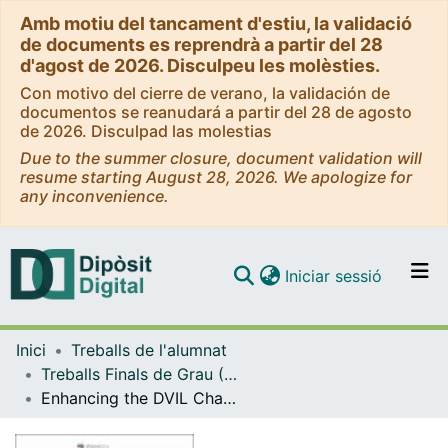
Amb motiu del tancament d'estiu, la validació
de documents es reprendrà a partir del 28
d'agost de 2026. Disculpeu les molèsties.
Con motivo del cierre de verano, la validación de
documentos se reanudará a partir del 28 de agosto
de 2026. Disculpad las molestias
Due to the summer closure, document validation will
resume starting August 28, 2026. We apologize for
any inconvenience.
(current)
Iniciar sessió
Comunitats i col·leccions
Inici
Treballs de l'alumnat
Navega per tot el DD
Treballs Finals de Grau (TFG) - Lingüística
Com publicar
Enhancing the DVIL Chatbot through Linguistic Expertise
Contacte