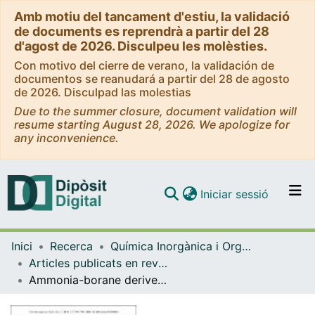
Amb motiu del tancament d'estiu, la validació
de documents es reprendrà a partir del 28
d'agost de 2026. Disculpeu les molèsties.
Con motivo del cierre de verano, la validación de
documentos se reanudará a partir del 28 de agosto
de 2026. Disculpad las molestias
Due to the summer closure, document validation will
resume starting August 28, 2026. We apologize for
any inconvenience.
(current)
Iniciar sessió
Comunitats i col·leccions
Inici
Recerca
Química Inorgànica i Orgànica
Navega per tot el DD
Articles publicats en revistes (Química Inorgànica i Orgànica)
Com publicar
Ammonia-borane derived BN fragments trapped on bi- and trimetallic titanium(III) systems
Contacte