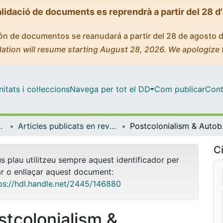
alidació de documents es reprendrà a partir del 28 d
ción de documentos se reanudará a partir del 28 de agosto 
ation will resume starting August 28, 2026. We apologize 
tats i col·leccions
Navega per tot el DD
Com publicar
Cont
s i Estudis Anglesos
Articles publicats en revistes (Llengües i Literatures Modernes i Estudis Anglesos)
Post
Ci
us plau utilitzeu sempre aquest identificador per
ar o enllaçar aquest document:
ps://hdl.handle.net/2445/146880
stcolonialism &