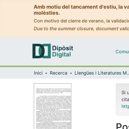
Amb motiu del tancament d'estiu, la v
molèsties.
Con motivo del cierre de verano, la valida
Due to the summer closure, document valid
Comuni
Inici
Recerca
Llengües i Literatures Moderne
Si 
cit
htt
Po