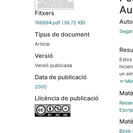
Au
Fitxers
Auto
166894.pdf
(38.72 KB)
Segar
Tipus de document
Article
Res
Versió
Estos
Versió publicada
hicier
un si
Data de publicació
celeb
Més
2000
encuen
Matè
proce
Llicència de publicació
Frarn;
Ressen
escrit
Escri
objeto
Matè
tambi
proce
Book 