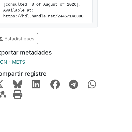
[consulted: 8 of August of 2026]. 
Available at: 
https://hdl.handle.net/2445/146880
Estadístiques
xportar metadades
SON
-
METS
ompartir registre