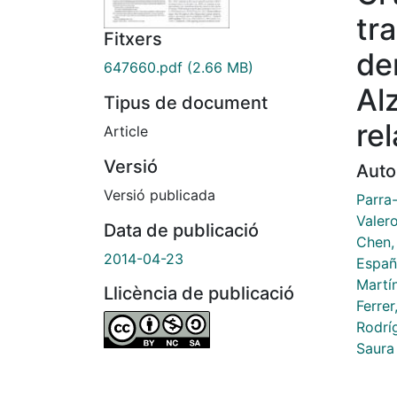
tr
Fitxers
de
647660.pdf
(2.66 MB)
Al
Tipus de document
re
Article
Versió
Auto
Versió publicada
Parra
Valero
Data de publicació
Chen,
2014-04-23
España
Martín
Llicència de publicació
Ferrer
Rodrí
Saura 