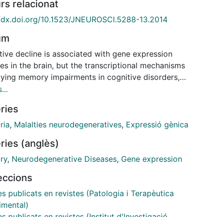
rs relacionat
//dx.doi.org/10.1523/JNEUROSCI.5288-13.2014
um
tive decline is associated with gene expression
s in the brain, but the transcriptional mechanisms
lying memory impairments in cognitive disorders,
as Alzheimer's disease (AD), are largely unknown.
...
 we aimed to elucidate relevant mechanisms
ries
sible for transcriptional changes underlying early
y loss in AD by examining pathological, behavioral,
ria
,
Malalties neurodegeneratives
,
Expressió gènica
ranscriptomic changes in control and mutant β-
ries (anglès)
id precursor protein (APPSw,Ind) transgenic mice
g aging. Genome-wide transcriptome analysis using
ry
,
Neurodegenerative Diseases
,
Gene expression
 microarrays revealed deregulation of a gene
leccions
rk related with neurotransmission, synaptic
icity, and learning/memory in the hippocampus of
es publicats en revistes (Patologia i Terapèutica
Ind mice after spatial memory training. Specifically,
imental)
,Ind mice show changes on a cAMP-responsive
es publicats en revistes (Institut d'lnvestigació