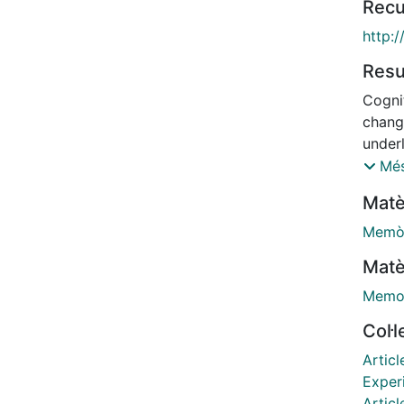
Recu
http:
Res
Cogni
change
under
such 
Més
Here,
Matè
respon
memor
Memò
and t
Matè
amylo
durin
Memo
mouse
Col·
netwo
plast
Articl
APPSw,
Exper
APPSw
Articl