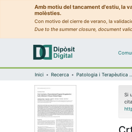
Amb motiu del tancament d'estiu, la v
molèsties.
Con motivo del cierre de verano, la valida
Due to the summer closure, document valid
Comuni
Inici
Recerca
Patologia i Terapèutica 
Si 
cit
htt
Cr