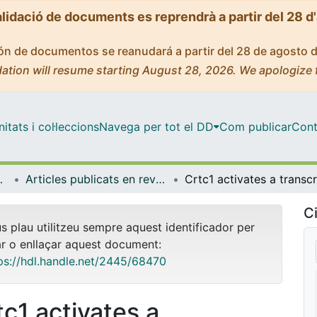
alidació de documents es reprendrà a partir del 28 d
ción de documentos se reanudará a partir del 28 de agosto 
ation will resume starting August 28, 2026. We apologize 
tats i col·leccions
Navega per tot el DD
Com publicar
Cont
Experimental
Articles publicats en revistes (Patologia i Terapèutica Experimental)
Ci
us plau utilitzeu sempre aquest identificador per
ar o enllaçar aquest document:
ps://hdl.handle.net/2445/68470
tc1 activates a