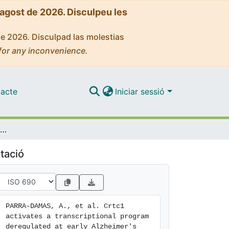
'agost de 2026. Disculpeu les
de 2026. Disculpad las molestias
for any inconvenience.
acte
Iniciar sessió
Crtc1 activates a transcriptional program deregulated at early Alzheimer's disease-related stages
tació
PARRA-DAMAS, A., et al. Crtc1 
activates a transcriptional program 
deregulated at early Alzheimer's 