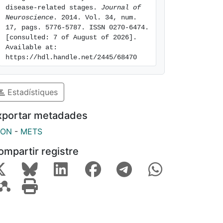
disease-related stages. 
Journal of 
Neuroscience
. 2014. Vol. 34, num. 
17, pags. 5776-5787. ISSN 0270-6474. 
[consulted: 7 of August of 2026]. 
Available at: 
https://hdl.handle.net/2445/68470
Estadístiques
xportar metadades
SON
-
METS
ompartir registre