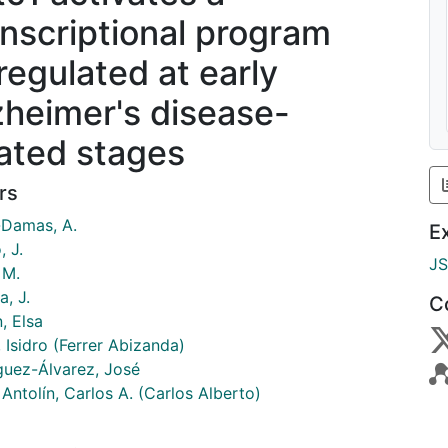
anscriptional program
regulated at early
zheimer's disease-
lated stages
rs
-Damas, A.
E
, J.
J
 M.
, J.
C
, Elsa
, Isidro (Ferrer Abizanda)
guez-Álvarez, José
Antolín, Carlos A. (Carlos Alberto)