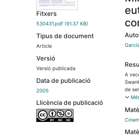
eu
Fitxers
co
530431.pdf
(91.37 KB)
Auto
Tipus de document
Garcí
Article
Versió
Res
Versió publicada
A vece
Data de publicació
Swank
de se
2005
en el
Més
Llicència de publicació
victor
Matè
quedó
el tít
Cinem
Matè