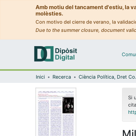
Amb motiu del tancament d'estiu, la v
molèsties.
Con motivo del cierre de verano, la valida
Due to the summer closure, document valid
Comuni
Inici
Recerca
Ciència Polít
Si 
cit
htt
Mil