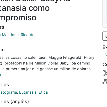
tanasia como
mpromiso
rs
a Manrique, Ricardo
E
um
J
s las cosas no salen bien. Maggie Fitzgerald (Hilary
), protagonista de Million Dollar Baby, iba camino
C
r la primera mujer que ganase un millón de dólares
 mundo del boxeo. Llevaba una serie inmaculada de
...
ias, la mayoría de ellas por K.O., pero su carrera
ries
 truncada el día más importante, el de su pelea por
ulo mundial del peso welter.
atografia
,
Eutanàsia
,
Ètica
ries (anglès)