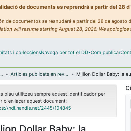
alidació de documents es reprendrà a partir del 28 d
ción de documentos se reanudará a partir del 28 de agosto 
ation will resume starting August 28, 2026. We apologize 
tats i col·leccions
Navega per tot el DD
Com publicar
Cont
ica, Dret Constitucional i Filosofia del Dret
Articles publicats en revistes (Ciència Política, Dret Constitucional i Filosofia del Dret)
Ci
us plau utilitzeu sempre aquest identificador per
ar o enllaçar aquest document:
ps://hdl.handle.net/2445/104845
lion Dollar Baby: la