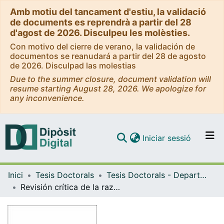
Amb motiu del tancament d'estiu, la validació
de documents es reprendrà a partir del 28
d'agost de 2026. Disculpeu les molèsties.
Con motivo del cierre de verano, la validación de
documentos se reanudará a partir del 28 de agosto
de 2026. Disculpad las molestias
Due to the summer closure, document validation will
resume starting August 28, 2026. We apologize for
any inconvenience.
(current)
Iniciar sessió
Comunitats i col·leccions
Inici
Tesis Doctorals
Tesis Doctorals - Departament - Filosofia Teorètica i Pràctica
Navega per tot el DD
Revisión crítica de la razón práctica en Kant
Com publicar
Contacte