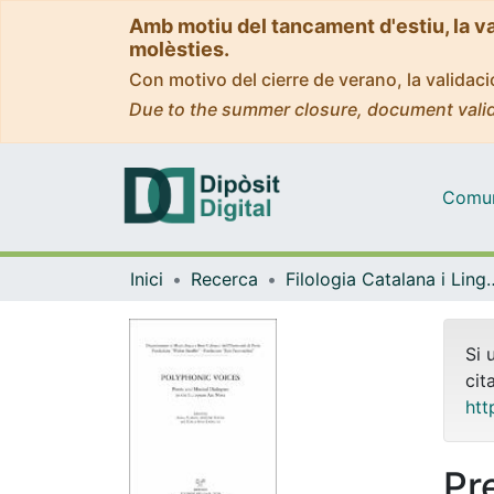
Amb motiu del tancament d'estiu, la v
molèsties.
Con motivo del cierre de verano, la valida
Due to the summer closure, document valid
Comuni
Inici
Recerca
Filologia Catalana i 
Si 
cit
htt
Pr