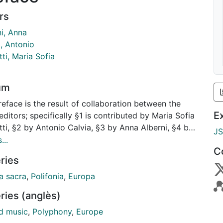
rs
ni, Anna
, Antonio
ti, Maria Sofia
um
eface is the result of collaboration between the
E
editors; specifically §1 is contributed by Maria Sofia
ti, §2 by Antonio Calvia, §3 by Anna Alberni, §4 by
J
ree editors.
...
C
ries
a sacra
,
Polifonia
,
Europa
ries (anglès)
d music
,
Polyphony
,
Europe