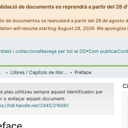
alidació de documents es reprendrà a partir del 28 d
ción de documentos se reanudará a partir del 28 de agosto 
ation will resume starting August 28, 2026. We apologize 
tats i col·leccions
Navega per tot el DD
Com publicar
Cont
Lingüística General
Llibres / Capítols de llibre (Filologia Catalana i Lingüística General)
Preface
Ci
us plau utilitzeu sempre aquest identificador per
ar o enllaçar aquest document:
ps://hdl.handle.net/2445/216061
eface