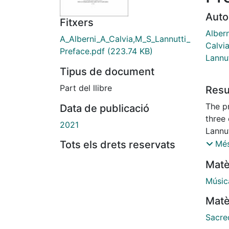
Auto
Fitxers
Alber
A_Alberni_A_Calvia,M_S_Lannutti_
Calvia
Preface.pdf
(223.74 KB)
Lannut
Tipus de document
Part del llibre
Res
The pr
Data de publicació
three 
2021
Lannut
the th
Tots els drets reservats
Més
Matè
Músic
Matè
Sacre