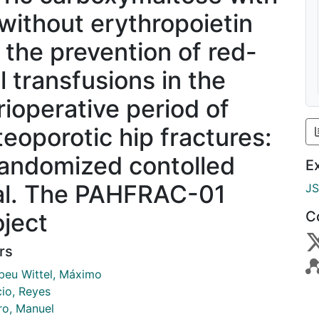
 without erythropoietin
r the prevention of red-
l transfusions in the
rioperative period of
teoporotic hip fractures:
randomized contolled
E
ial. The PAHFRAC-01
J
oject
C
rs
beu Wittel, Máximo
cio, Reyes
o, Manuel