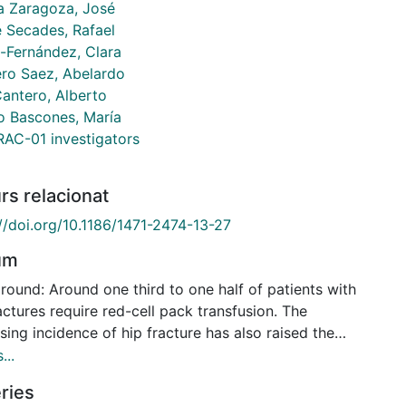
a Zaragoza, José
 Secades, Rafael
-Fernández, Clara
ro Saez, Abelardo
Cantero, Alberto
o Bascones, María
AC-01 investigators
rs relacionat
://doi.org/10.1186/1471-2474-13-27
um
round: Around one third to one half of patients with
actures require red-cell pack transfusion. The
sing incidence of hip fracture has also raised the
or this scarce resource. Additionally, red-cell pack
...
fusions are not without complications which may
ries
e excessive morbidity and mortality. This makes it