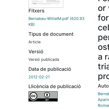
or
Fitxers
fo
Bernabeu-WittelM.pdf
(620.93
KB)
cel
Tipus de document
pe
Article
os
Versió
a 
Versió publicada
tr
Data de publicació
pr
2012-02-21
Auto
Llicència de publicació
Berna
Apari
Romer