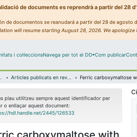
alidació de documents es reprendrà a partir del 28 d
ción de documentos se reanudará a partir del 28 de agosto 
ation will resume starting August 28, 2026. We apologize 
tats i col·leccions
Navega per tot el DD
Com publicar
Cont
de Bellvitge (IDIBELL)
Articles publicats en revistes (Institut d'lnvestigació Biomèdica de Bellvitge (IDIBELL))
Ci
us plau utilitzeu sempre aquest identificador per
ar o enllaçar aquest document:
ps://hdl.handle.net/2445/126533
rric carboxymaltose with