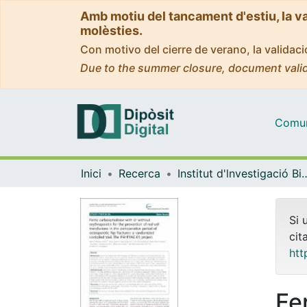
Amb motiu del tancament d'estiu, la v
molèsties.
Con motivo del cierre de verano, la valida
Due to the summer closure, document valid
Comuni
Inici
Recerca
Institut d'lnvestigació Biomèdica 
Si 
cit
htt
Fe