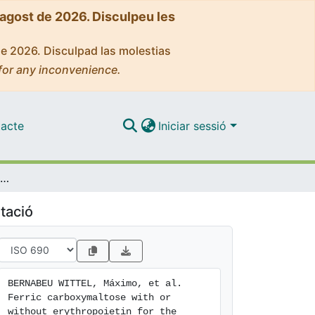
'agost de 2026. Disculpeu les
de 2026. Disculpad las molestias
for any inconvenience.
acte
Iniciar sessió
Ferric carboxymaltose with or without erythropoietin for the prevention of red-cell transfusions in the perioperative period of osteoporotic hip fractures: a randomized contolled trial. The PAHFRAC-01 project
tació
BERNABEU WITTEL, Máximo, et al. 
Ferric carboxymaltose with or 
without erythropoietin for the 