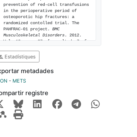
prevention of red-cell transfusions 
in the perioperative period of 
osteoporotic hip fractures: a 
randomized contolled trial. The 
PAHFRAC-01 project. 
BMC 
Musculoskeletal Disorders
. 2012. 
Vol. 13, num. 27. [consulted: 7 of 
August of 2026]. Available at: 
https://hdl.handle.net/2445/126533
Estadístiques
xportar metadades
SON
-
METS
ompartir registre