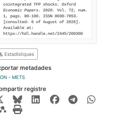
cointegrated TFP shocks. 
Oxford 
Economic Papers
. 2020. Vol. 72, num. 
1, pags. 80-100. ISSN 0030-7653. 
[consulted: 6 of August of 2026]. 
Available at: 
https://hdl.handle.net/2445/200300
Estadístiques
xportar metadades
SON
-
METS
ompartir registre