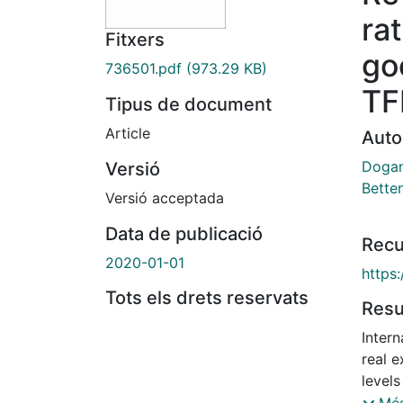
rat
Fitxers
go
736501.pdf
(973.29 KB)
TF
Tipus de document
Article
Auto
Dogan
Versió
Bette
Versió acceptada
Data de publicació
Recu
2020-01-01
https
Tots els drets reservats
Res
Intern
real e
levels
count