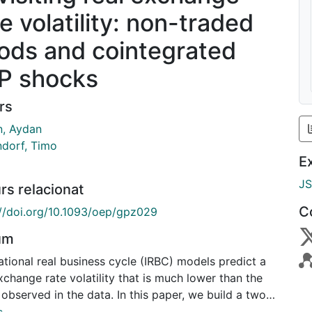
e volatility: non-traded
ods and cointegrated
P shocks
rs
, Aydan
ndorf, Timo
E
J
rs relacionat
C
://doi.org/10.1093/oep/gpz029
um
ational real business cycle (IRBC) models predict a
xchange rate volatility that is much lower than the
 observed in the data. In this paper, we build a two-
ry IRBC model with both a traded and a non-traded