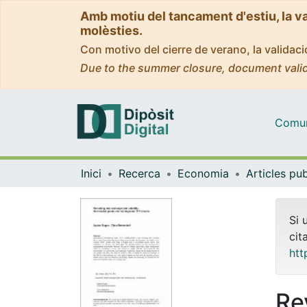
Amb motiu del tancament d'estiu, la v
molèsties.
Con motivo del cierre de verano, la valida
Due to the summer closure, document valid
Comuni
Inici
Recerca
Economia
Si 
cit
htt
Re