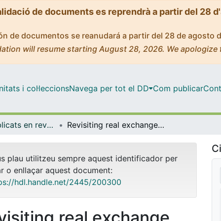
alidació de documents es reprendrà a partir del 28 d
ción de documentos se reanudará a partir del 28 de agosto 
ation will resume starting August 28, 2026. We apologize 
tats i col·leccions
Navega per tot el DD
Com publicar
Cont
Articles publicats en revistes (Economia)
Revisiting real exchange rate volatility: non-traded goods and cointegrated TFP shocks
Ci
us plau utilitzeu sempre aquest identificador per
ar o enllaçar aquest document:
ps://hdl.handle.net/2445/200300
visiting real exchange