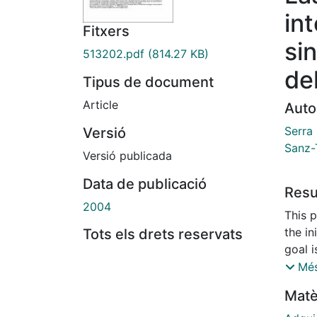
in
Fitxers
si
513202.pdf
(814.27 KB)
de
Tipus de document
Article
Auto
Serra 
Versió
Sanz-
Versió publicada
Data de publicació
Res
2004
This 
the in
Tots els drets reservats
goal i
chang
Més
toget
Matè
class
synta