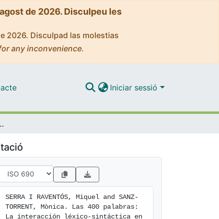
'agost de 2026. Disculpeu les
de 2026. Disculpad las molestias
for any inconvenience.
acte
Iniciar sessió
n léxico-sintáctica en la adquisición del lenguaje
tació
SERRA I RAVENTÓS, Miquel and SANZ-
TORRENT, Mònica. Las 400 palabras: 
La interacción léxico-sintáctica en 