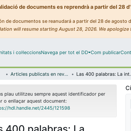
alidació de documents es reprendrà a partir del 28 d
ción de documentos se reanudará a partir del 28 de agosto 
ation will resume starting August 28, 2026. We apologize 
tats i col·leccions
Navega per tot el DD
Com publicar
Cont
Articles publicats en revistes (Cognició, Desenvolupament i Psicologia de l'Educació)
Las 400 palabras: La interacció
Ci
us plau utilitzeu sempre aquest identificador per
ar o enllaçar aquest document:
ps://hdl.handle.net/2445/121598
s 400 palabras: La