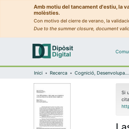
Amb motiu del tancament d'estiu, la v
molèsties.
Con motivo del cierre de verano, la valida
Due to the summer closure, document valid
Comuni
Inici
Recerca
Cognició, Desenvolupament i Psicologia de l'Educació
Si 
cit
htt
La