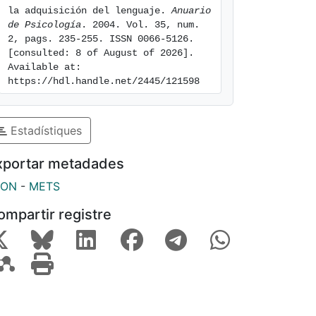
la adquisición del lenguaje. 
Anuario 
de Psicología
. 2004. Vol. 35, num. 
2, pags. 235-255. ISSN 0066-5126. 
[consulted: 8 of August of 2026]. 
Available at: 
https://hdl.handle.net/2445/121598
Estadístiques
xportar metadades
SON
-
METS
ompartir registre