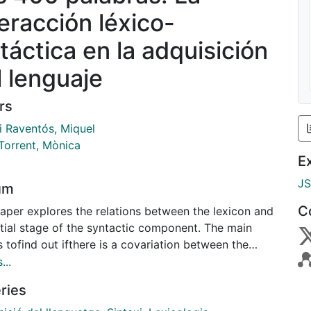
teracción léxico-
ntáctica en la adquisición
l lenguaje
rs
i Raventós, Miquel
Torrent, Mònica
E
J
um
C
paper explores the relations between the lexicon and
itial stage of the syntactic component. The main
s tofind out ifthere is a covariation between the
es in the lexicon (when it reaches 400 words)
...
her with the increase in grammatical words (closed
ries
 words), with morpheme inflection and changes in
x measured in MLUw.The results show a linear