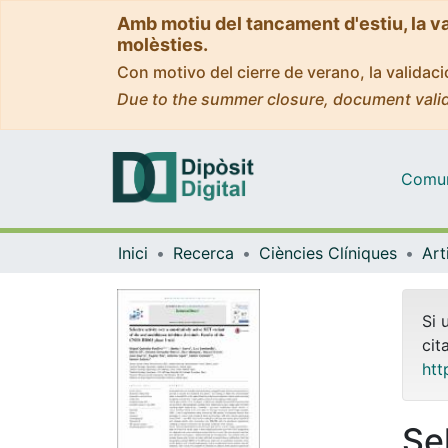
Amb motiu del tancament d'estiu, la v
molèsties.
Con motivo del cierre de verano, la valida
Due to the summer closure, document valid
Comuni
Inici
Recerca
Ciències Clíniques
Si 
cit
htt
Sel