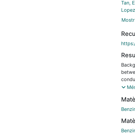
Tan, 
Lopez
Mostr
Recu
https:
Res
Backg
betwee
conduc
recom
Més
toxic
Matè
geneti
regim
Benzi
escal
Matè
doviti
deter
Benzi