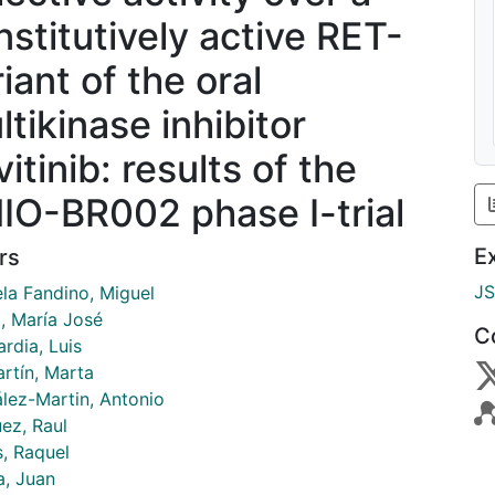
nstitutively active RET-
iant of the oral
ltikinase inhibitor
itinib: results of the
IO-BR002 phase I-trial
E
rs
J
ela Fandino, Miguel
, María José
C
rdia, Luis
artín, Marta
lez-Martin, Antonio
ez, Raul
s, Raquel
a, Juan