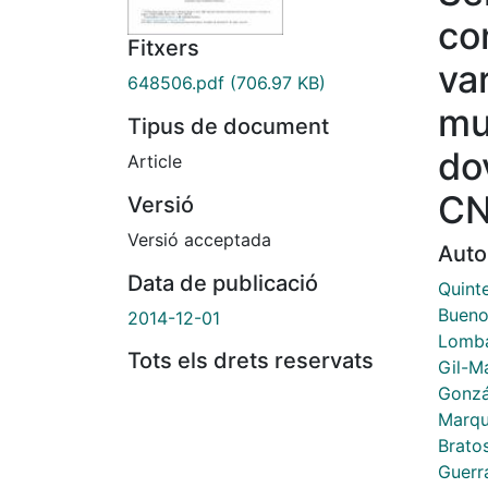
co
Fitxers
var
648506.pdf
(706.97 KB)
mu
Tipus de document
dov
Article
CN
Versió
Versió acceptada
Auto
Data de publicació
Quint
Bueno
2014-12-01
Lomba
Tots els drets reservats
Gil-M
Gonzá
Marqu
Brato
Guerr