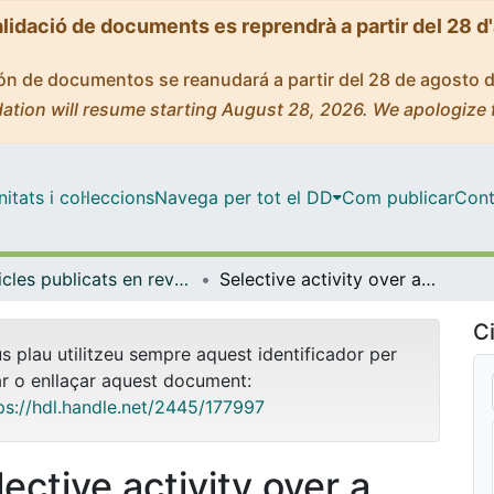
alidació de documents es reprendrà a partir del 28 d
ción de documentos se reanudará a partir del 28 de agosto 
ation will resume starting August 28, 2026. We apologize 
tats i col·leccions
Navega per tot el DD
Com publicar
Cont
Articles publicats en revistes (Ciències Clíniques)
Selective activity over a constitutively active RET-variant of the oral multikinase inhibitor dovitinib: results of the CNIO-BR002 phase I-trial
Ci
us plau utilitzeu sempre aquest identificador per
ar o enllaçar aquest document:
ps://hdl.handle.net/2445/177997
ective activity over a