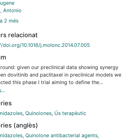
Eugene
, Antonio
a 2 més
rs relacionat
//doi.org/10.1016/j.molonc.2014.07.005
um
round: given our preclinical data showing synergy
n dovitinib and paclitaxel in preclinical models we
ted this phase I trial aiming to define the
mended phase II-dose (RP2D) on the basis of
...
ity and pharmacodynamic criteria while searching for
ries
c variants that could sensitize patients to the
en under study. Patients and methods: a 3+3
midazoles
,
Quinolones
,
Ús terapèutic
ation schedule was adopted. Seriated FGF23 and
ries (anglès)
nib and paclitaxel pharmacokinetic profiles were
mined along a single-agent dovitinib 'priming-phase'
midazoles
,
Quinolone antibacterial agents
,