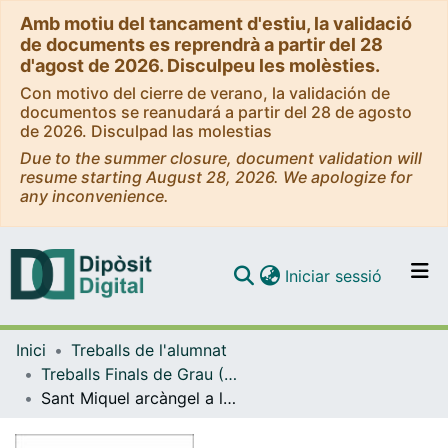
Amb motiu del tancament d'estiu, la validació
de documents es reprendrà a partir del 28
d'agost de 2026. Disculpeu les molèsties.
Con motivo del cierre de verano, la validación de
documentos se reanudará a partir del 28 de agosto
de 2026. Disculpad las molestias
Due to the summer closure, document validation will
resume starting August 28, 2026. We apologize for
any inconvenience.
(current)
Iniciar sessió
Comunitats i col·leccions
Inici
Treballs de l'alumnat
Navega per tot el DD
Treballs Finals de Grau (TFG) - Història de l'Art
Com publicar
Sant Miquel arcàngel a la Corona catalanoaragonesa: un estudi iconogràfic de la retaulística gòtica
Contacte