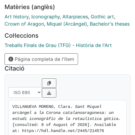
artefacte cultural, revelen matisos i puntualitzen
Matèries (anglès)
aspectes socials, religiosos, polítics i econòmics del
moment. Davant d’un ventall ambiciós quant a
Art history
,
Iconography
,
Altarpieces
,
Gothic art
,
perspectives d’estudi –i que resultaria poc precís
Crown of Aragon
,
Miquel (Arcàngel)
,
Bachelor's theses
donat l’abast d’aquesta comunicació–, ens centrarem
Col·leccions
en la dimensió iconogràfica i les qüestions que se’n
deriven més directament.
Treballs Finals de Grau (TFG) - Història de l'Art
Pàgina completa de l'ítem
Citació
VILLANUEVA MORENO, Clara. 
Sant Miquel 
arcàngel a la Corona catalanoaragonesa: un 
estudi iconogràfic de la retaulística gòtica.
[consulted: 8 of August of 2026]. Available 
at: https://hdl.handle.net/2445/214576