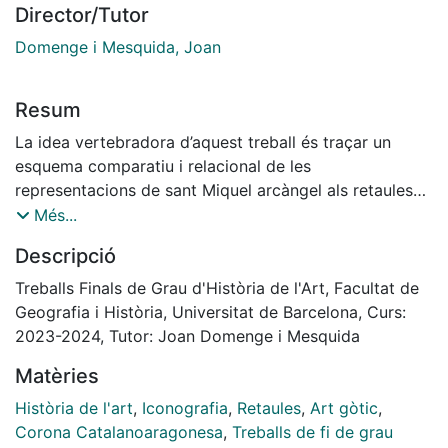
Director/Tutor
Domenge i Mesquida, Joan
Resum
La idea vertebradora d’aquest treball és traçar un
esquema comparatiu i relacional de les
representacions de sant Miquel arcàngel als retaules
gòtics de la Corona catalanoaragonesa. No es tracta
Més...
d’obres menors; moltes s’inclouen en els grans manuals
Descripció
d’historiografia, des de Ch. R. Post fins a Gudiol i
Alcolea, i hi han merescut un apropament
Treballs Finals de Grau d'Història de l'Art, Facultat de
individualitzat. Per contra, quedava pendent una
Geografia i Història, Universitat de Barcelona, Curs:
anàlisi de les peces que responen a aquesta
2023-2024, Tutor: Joan Domenge i Mesquida
iconografia i context com a conjunt autònom. Prenent
Matèries
testimoni d’aquestes aproximacions particularitzades,
un dels principis primordials del treball és la divulgació
Història de l'art
,
Iconografia
,
Retaules
,
Art gòtic
,
d’aquestes creacions artístiques que, com tot
Corona Catalanoaragonesa
,
Treballs de fi de grau