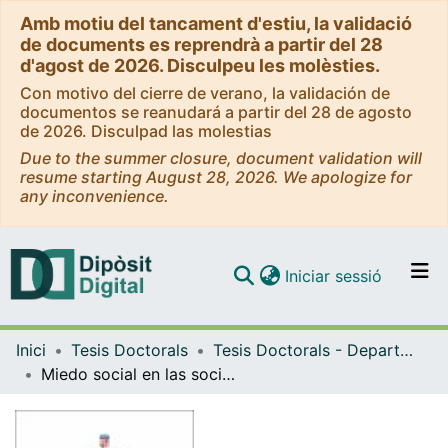
Amb motiu del tancament d'estiu, la validació
de documents es reprendrà a partir del 28
d'agost de 2026. Disculpeu les molèsties.
Con motivo del cierre de verano, la validación de
documentos se reanudará a partir del 28 de agosto
de 2026. Disculpad las molestias
Due to the summer closure, document validation will
resume starting August 28, 2026. We apologize for
any inconvenience.
(current)
Iniciar sessió
Comunitats i col·leccions
Inici
Tesis Doctorals
Tesis Doctorals - Departament - Sociologia
Navega per tot el DD
Miedo social en las sociedades de la comunicación. Dominación por aspersión, opinión pública y vidas de miedo capilar.
Com publicar
Contacte