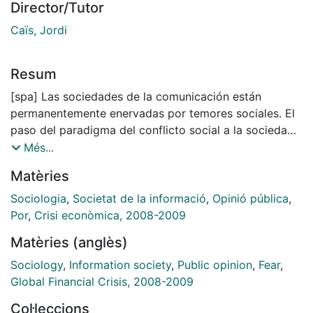
Director/Tutor
Caïs, Jordi
Resum
[spa] Las sociedades de la comunicación están
permanentemente enervadas por temores sociales. El
paso del paradigma del conflicto social a la sociedad
del riesgo ha multiplicado fenómenos sociales e
Més...
intelecciones mediadas por el miedo. No obstante, la
Matèries
Sociología le ha hecho poco caso al miedo y toda la
literatura disponible es, básicamente, de carácter
Sociologia
,
Societat de la informació
,
Opinió pública
,
ensayístico. En este trabajo, tras explorar cuantas
Por
,
Crisi econòmica, 2008-2009
hipótesis y deudas conceptuales se utilizan en los
Matèries (anglès)
discursos sociales para explicar al miedo, se realizan
una serie de definiciones y se establecen las
Sociology
,
Information society
,
Public opinion
,
Fear
,
dimensiones esenciales para entender y explicar al
Global Financial Crisis, 2008-2009
miedo contemporánea en términos exclusivamente
Col·leccions