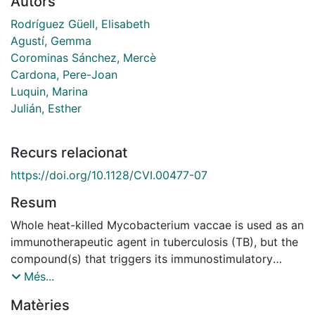
Autors
Rodríguez Güell, Elisabeth
Agustí, Gemma
Corominas Sánchez, Mercè
Cardona, Pere-Joan
Luquin, Marina
Julián, Esther
Recurs relacionat
https://doi.org/10.1128/CVI.00477-07
Resum
Whole heat-killed Mycobacterium vaccae is used as an
immunotherapeutic agent in tuberculosis (TB), but the
compound(s) that triggers its immunostimulatory
ability is not known. Here, we show that among
Més...
different subcellular fractions, the cell wall skeleton
Matèries
induced a prominent expression of gamma interferon