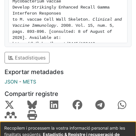
Mycobacterium vaccae

Develop Strikingly Enhanced Recall Gamma 
Interferon Responses

to M. vaccae Cell Wall Skeleton. 
Clinical and 
Vaccine Immunology
. 2008. Vol. 15, num. 5, 
pags. 893-896. [consulted: 8 of August of 
2026]. Available at: 
https://hdl.handle.net/2445/126418
Estadístiques
Exportar metadades
JSON
-
METS
Compartir registre
Recopilem i processem la vostra informació personal amb les
finalitats següents:
Estadístic & Registre i recuperació de
Coordinació:
CRAI UB
Avís legal
Metadades