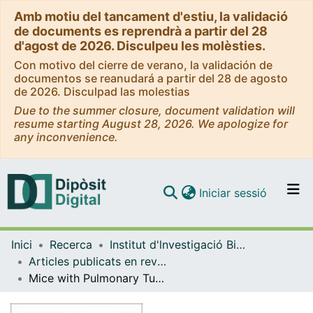
Amb motiu del tancament d'estiu, la validació
de documents es reprendrà a partir del 28
d'agost de 2026. Disculpeu les molèsties.
Con motivo del cierre de verano, la validación de
documentos se reanudará a partir del 28 de agosto
de 2026. Disculpad las molestias
Due to the summer closure, document validation will
resume starting August 28, 2026. We apologize for
any inconvenience.
(current)
Iniciar sessió
Comunitats i col·leccions
Inici
Recerca
Institut d'lnvestigació Biomèdica de Bellvitge (IDIBELL)
Navega per tot el DD
Articles publicats en revistes (Institut d'lnvestigació Biomèdica de Bellvitge (IDIBELL))
Com publicar
Mice with Pulmonary Tuberculosis Treated with Mycobacterium vaccae Develop Strikingly Enhanced Recall Gamma Interferon Responses to M. vaccae Cell Wall Skeleton
Contacte