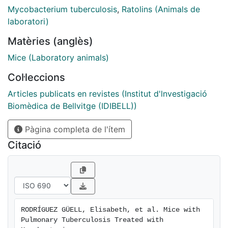
in splenocytes from both non-TB and TB M. vaccae-
Mycobacterium tuberculosis
,
Ratolins (Animals de
treated mice.
laboratori)
Matèries (anglès)
Mice (Laboratory animals)
Col·leccions
Articles publicats en revistes (Institut d'lnvestigació
Biomèdica de Bellvitge (IDIBELL))
Pàgina completa de l'ítem
Citació
RODRÍGUEZ GÜELL, Elisabeth, et al. Mice with 
Pulmonary Tuberculosis Treated with 