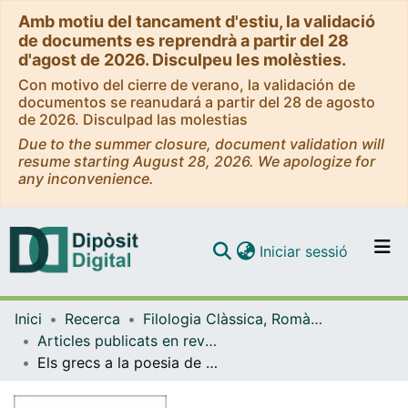
Amb motiu del tancament d'estiu, la validació
de documents es reprendrà a partir del 28
d'agost de 2026. Disculpeu les molèsties.
Con motivo del cierre de verano, la validación de
documentos se reanudará a partir del 28 de agosto
de 2026. Disculpad las molestias
Due to the summer closure, document validation will
resume starting August 28, 2026. We apologize for
any inconvenience.
(current)
Iniciar sessió
Comunitats i col·leccions
Inici
Recerca
Filologia Clàssica, Romànica i Semítica
Navega per tot el DD
Articles publicats en revistes (Filologia Clàssica, Romànica i Semítica)
Com publicar
Els grecs a la poesia de Riba
Contacte