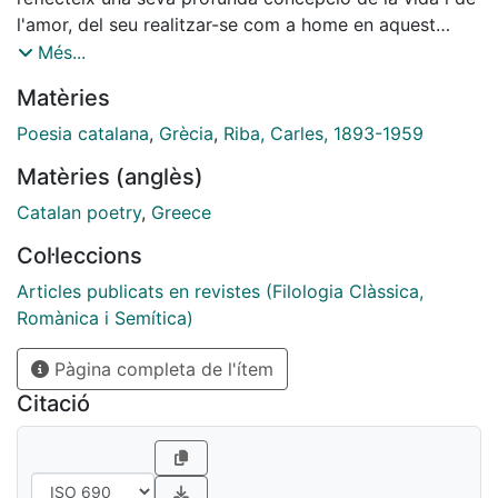
l'amor, del seu realitzar-se com a home en aquest
món, és, dit abruptament, el de la tensió entre la
Més...
quietud, la felicitat a la qual tendim i 1 aventura o el
Matèries
risc, el vent i la tempesta, on som realment provats. És
un tema que alguns dels sonets de Salvatge cor
Poesia catalana
,
Grècia
,
Riba, Carles, 1893-1959
plantegen magníficament en termes religiosos de
Matèries (anglès)
relació amb Déu-, que ja es trobava, en termes
amorosos, a les Estances, i al qual recorre tot al llarg
Catalan poetry
,
Greece
de la seva obra.
Col·leccions
Articles publicats en revistes (Filologia Clàssica,
Romànica i Semítica)
Pàgina completa de l'ítem
Citació