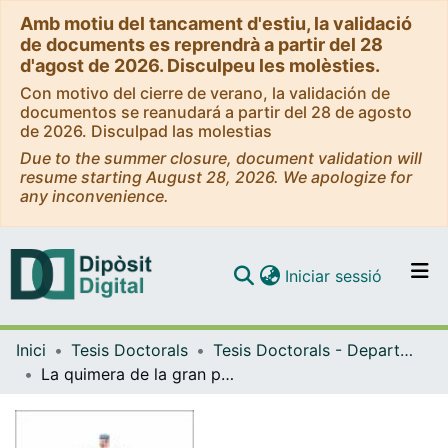
Amb motiu del tancament d'estiu, la validació
de documents es reprendrà a partir del 28
d'agost de 2026. Disculpeu les molèsties.
Con motivo del cierre de verano, la validación de
documentos se reanudará a partir del 28 de agosto
de 2026. Disculpad las molestias
Due to the summer closure, document validation will
resume starting August 28, 2026. We apologize for
any inconvenience.
(current)
Iniciar sessió
Comunitats i col·leccions
Inici
Tesis Doctorals
Tesis Doctorals - Departament - Història Contemporània
Navega per tot el DD
La quimera de la gran pantalla : periodisme, grups llibertaris i cinema a Catalunya (1926-1937)
Com publicar
Contacte