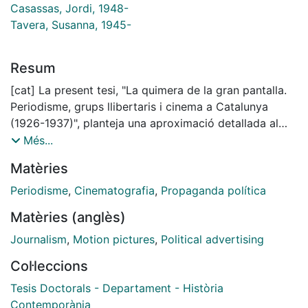
Casassas, Jordi, 1948-
Tavera, Susanna, 1945-
Resum
[cat] La present tesi, "La quimera de la gran pantalla.
Periodisme, grups llibertaris i cinema a Catalunya
(1926-1937)", planteja una aproximació detallada al
procés de recepció del fenomen cinematogràfic per
Més...
part del món llibertari a Catalunya, en especial durant
Matèries
els anys de la II República. A partir de fonts
hemerogràfiques i documentals de naturalesa i format
Periodisme
,
Cinematografia
,
Propaganda política
divers de l'època –premsa llibertària, periòdics dits
Matèries (anglès)
d'informació general i revistes especialitzades, fons
d'arxius locals o de referència en àmbits com la
Journalism
,
Motion pictures
,
Political advertising
Guerra Civil, el cinema o l'anarquisme i els moviments
Col·leccions
socials en general, etc.—, i amb un marc cronològic
que transcendeix expressament el referit període
Tesis Doctorals - Departament - Història
republicà per abordar també els anys finals de la
Contemporània