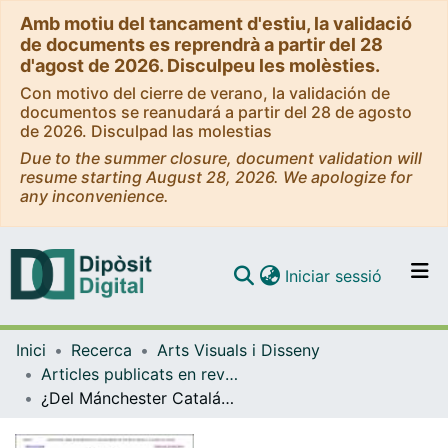
Amb motiu del tancament d'estiu, la validació
de documents es reprendrà a partir del 28
d'agost de 2026. Disculpeu les molèsties.
Con motivo del cierre de verano, la validación de
documentos se reanudará a partir del 28 de agosto
de 2026. Disculpad las molestias
Due to the summer closure, document validation will
resume starting August 28, 2026. We apologize for
any inconvenience.
(current)
Iniciar sessió
Comunitats i col·leccions
Inici
Recerca
Arts Visuals i Disseny
Navega per tot el DD
Articles publicats en revistes (Arts Visuals i Disseny)
Com publicar
¿Del Mánchester Catalán al SoHo Barcelonés? La Renovación del barrio del Poblenou en Barcelona y la cuestión de la vivienda
Contacte