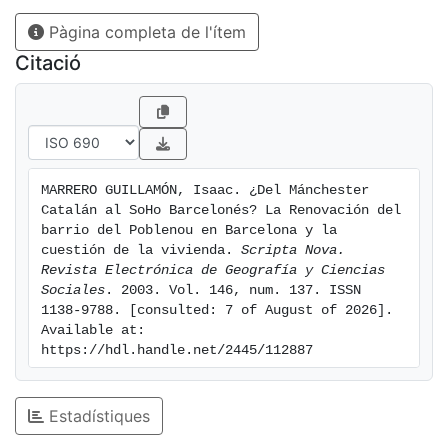
un ejemplo de la orientación de la política urbana
Pàgina completa de l'ítem
reciente en la ciudad.
Citació
MARRERO GUILLAMÓN, Isaac. ¿Del Mánchester 
Catalán al SoHo Barcelonés? La Renovación del 
barrio del Poblenou en Barcelona y la 
cuestión de la vivienda. 
Scripta Nova. 
Revista Electrónica de Geografía y Ciencias 
Sociales
. 2003. Vol. 146, num. 137. ISSN 
1138-9788. [consulted: 7 of August of 2026]. 
Available at: 
https://hdl.handle.net/2445/112887
Estadístiques