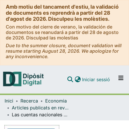
Amb motiu del tancament d'estiu, la validació
de documents es reprendrà a partir del 28
d'agost de 2026. Disculpeu les molèsties.
Con motivo del cierre de verano, la validación de
documentos se reanudará a partir del 28 de agosto
de 2026. Disculpad las molestias
Due to the summer closure, document validation will
resume starting August 28, 2026. We apologize for
any inconvenience.
(current)
Iniciar sessió
Comunitats i col·leccions
Inici
Recerca
Economia
Navega per tot el DD
Articles publicats en revistes (Economia)
Com publicar
Las cuentas nacionales de transferencias: aplicaciones y resultados para España
Contacte