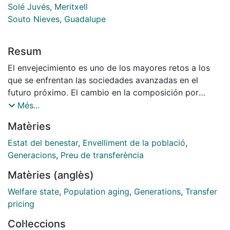
Solé Juvés, Meritxell
Souto Nieves, Guadalupe
Resum
El envejecimiento es uno de los mayores retos a los
que se enfrentan las sociedades avanzadas en el
futuro próximo. El cambio en la composición por
edades de la población obliga a repensar muchas de
Més...
las estructuras sociales instauradas a lo largo del
Matèries
último siglo en busca de un mayor bienestar, surgidas
en condiciones demográficas bien diferentes. Afrontar
Estat del benestar
,
Envelliment de la població
,
este reto con garantías exige análisis rigurosos en el
Generacions
,
Preu de transferència
marco de la economía intergeneracional, para
Matèries (anglès)
comprender cómo se relacionan económicamente las
diferentes generaciones que conviven en cada
Welfare state
,
Population aging
,
Generations
,
Transfer
momento. Las Cuentas Nacionales de Transferencias
pricing
suponen un gran avance en la disponibilidad de datos
Col·leccions
para este tipo de análisis.