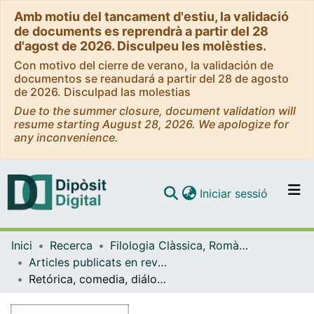
Amb motiu del tancament d'estiu, la validació
de documents es reprendrà a partir del 28
d'agost de 2026. Disculpeu les molèsties.
Con motivo del cierre de verano, la validación de
documentos se reanudará a partir del 28 de agosto
de 2026. Disculpad las molestias
Due to the summer closure, document validation will
resume starting August 28, 2026. We apologize for
any inconvenience.
(current)
Iniciar sessió
Comunitats i col·leccions
Inici
Recerca
Filologia Clàssica, Romànica i Semítica
Navega per tot el DD
Articles publicats en revistes (Filologia Clàssica, Romànica i Semítica)
Com publicar
Retórica, comedia, diálogo. La fusión de géneros en la literatura griega del s. II d.C.
Contacte