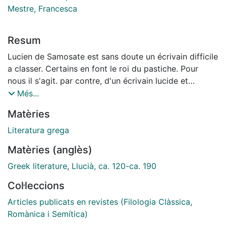
Mestre, Francesca
Resum
Lucien de Samosate est sans doute un écrivain difficile
a classer. Certains en font le roi du pastiche. Pour
nous il s'agit. par contre, d'un écrivain lucide et
intelligent qui cherche dans la tradition les éléments
Més...
qui peuvent l'aider a comprendre le présent et a en
Matèries
faire une critique parfois féroce.
Literatura grega
Matèries (anglès)
Greek literature
,
Llucià, ca. 120-ca. 190
Col·leccions
Articles publicats en revistes (Filologia Clàssica,
Romànica i Semítica)