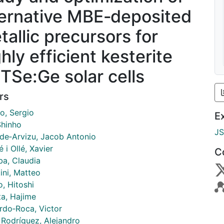
ternative MBE‐deposited
tallic precursors for
hly efficient kesterite
TSe:Ge solar cells
rs
o, Sergio
E
Shinho
J
de‐Arvizu, Jacob Antonio
 i Ollé, Xavier
C
ba, Claudia
ini, Matteo
, Hitoshi
ta, Hajime
erdo‐Roca, Victor
 Rodríguez, Alejandro