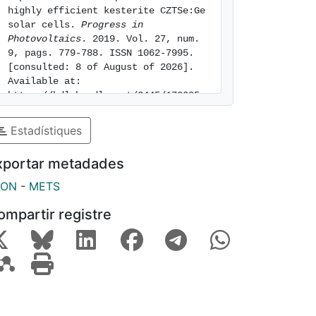
highly efficient kesterite CZTSe:Ge 
solar cells. 
Progress in 
Photovoltaics
. 2019. Vol. 27, num. 
9, pags. 779-788. ISSN 1062-7995. 
[consulted: 8 of August of 2026]. 
Available at: 
https://hdl.handle.net/2445/172005
Estadístiques
xportar metadades
SON
-
METS
ompartir registre