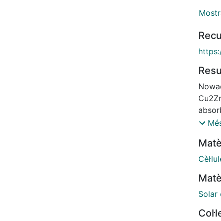
Mostr
Recu
https:
Res
Nowad
Cu2Zn
absorb
includ
Més
typica
Matè
under
widely
Cèl·lu
altho
Matè
nucle
leadin
Solar 
Never
Col·
could