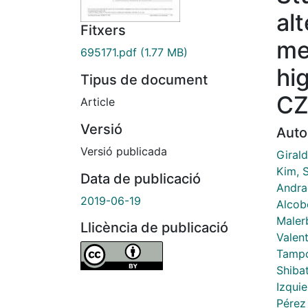
al
Fitxers
me
695171.pdf
(1.77 MB)
hig
Tipus de document
CZ
Article
Versió
Auto
Versió publicada
Girald
Kim, 
Data de publicació
Andra
2019-06-19
Alcobé
Maler
Llicència de publicació
Valent
Tampo
Shiba
Izqui
Pérez