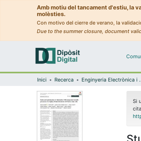
Amb motiu del tancament d'estiu, la v
molèsties.
Con motivo del cierre de verano, la valida
Due to the summer closure, document valid
Comuni
Inici
Recerca
Enginyeria Elec
Si 
cit
htt
St