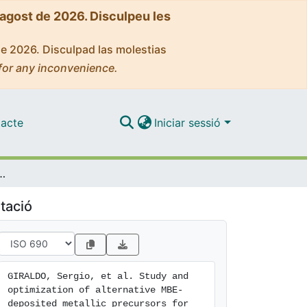
'agost de 2026. Disculpeu les
de 2026. Disculpad las molestias
for any inconvenience.
acte
Iniciar sessió
ited metallic precursors for highly efficient kesterite CZTSe:Ge solar cells
tació
GIRALDO, Sergio, et al. Study and 
optimization of alternative MBE‐
deposited metallic precursors for 