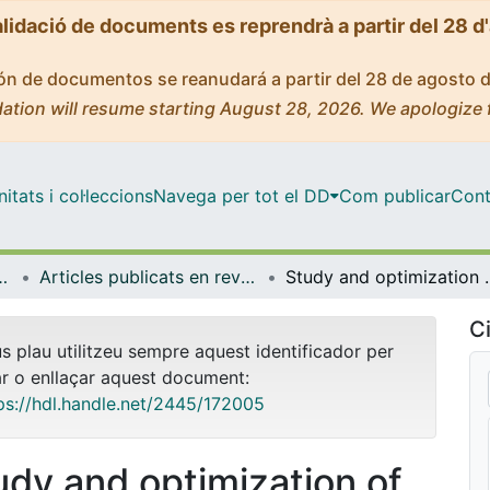
alidació de documents es reprendrà a partir del 28 d
ción de documentos se reanudará a partir del 28 de agosto 
ation will resume starting August 28, 2026. We apologize 
tats i col·leccions
Navega per tot el DD
Com publicar
Cont
trònica i Biomèdica
Articles publicats en revistes (Enginyeria Electrònica i Biomèdica)
Study and optimization of alternative MBE‐depos
Ci
us plau utilitzeu sempre aquest identificador per
ar o enllaçar aquest document:
ps://hdl.handle.net/2445/172005
udy and optimization of