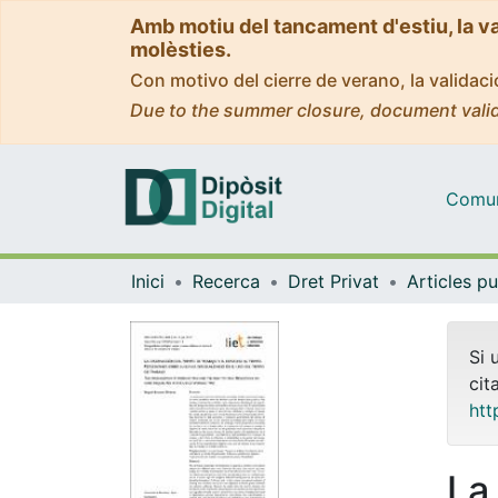
Amb motiu del tancament d'estiu, la v
molèsties.
Con motivo del cierre de verano, la valida
Due to the summer closure, document valid
Comuni
Inici
Recerca
Dret Privat
Si 
cit
htt
La