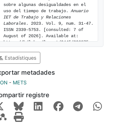
sobre algunas desigualdades en el 
uso del tiempo de trabajo. 
Anuario 
IET de Trabajo y Relaciones 
Laborales
. 2023. Vol. 9, num. 31-47. 
ISSN 2339-5753. [consulted: 7 of 
August of 2026]. Available at: 
https://hdl.handle.net/2445/206875
Estadístiques
xportar metadades
SON
-
METS
ompartir registre