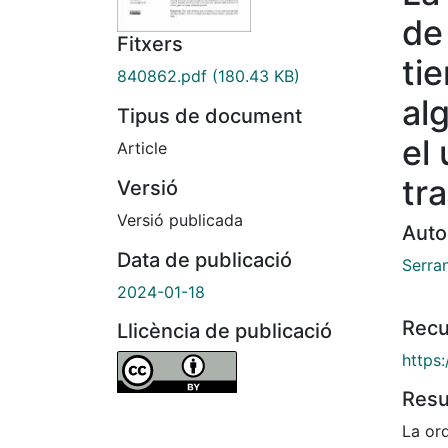
de
Fitxers
ti
840862.pdf
(180.43 KB)
al
Tipus de document
el
Article
tr
Versió
Versió publicada
Auto
Data de publicació
Serra
2024-01-18
Recu
Llicència de publicació
https:
Res
La or