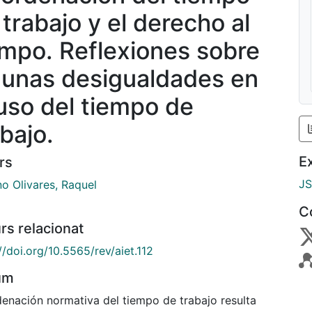
 trabajo y el derecho al
empo. Reflexiones sobre
gunas desigualdades en
 uso del tiempo de
abajo.
E
rs
J
no Olivares, Raquel
C
rs relacionat
//doi.org/10.5565/rev/aiet.112
um
denación normativa del tiempo de trabajo resulta