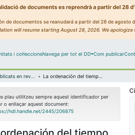
alidació de documents es reprendrà a partir del 28 d
ción de documentos se reanudará a partir del 28 de agosto 
ation will resume starting August 28, 2026. We apologize 
tats i col·leccions
Navega per tot el DD
Com publicar
Cont
Articles publicats en revistes (Dret Privat)
La ordenación del tiempo de trabajo y el derecho al tiempo. Reflexiones sobre algunas desigualdades en el uso del tiempo de trabajo.
Ci
us plau utilitzeu sempre aquest identificador per
ar o enllaçar aquest document:
ps://hdl.handle.net/2445/206875
 ordenación del tiempo