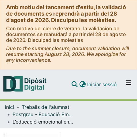
Amb motiu del tancament d'estiu, la validació
de documents es reprendrà a partir del 28
d'agost de 2026. Disculpeu les molèsties.
Con motivo del cierre de verano, la validación de
documentos se reanudará a partir del 28 de agosto
de 2026. Disculpad las molestias
Due to the summer closure, document validation will
resume starting August 28, 2026. We apologize for
any inconvenience.
(current)
Iniciar sessió
Comunitats i col·leccions
Inici
Treballs de l'alumnat
Navega per tot el DD
Postgrau - Educació Emocional i Benestar [Presencial]
Com publicar
L’educació emocional en la prevenció dels trastorns de la conducta alimentària a l’àmbit escolar
Contacte