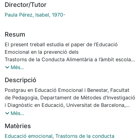
Director/Tutor
Paula Pérez, Isabel, 1970-
Resum
El present treball estudia el paper de l’Educació
Emocional en la prevenció dels
Trastorns de la Conducta Alimentària a l’àmbit escolar,
per conèixer com incrementar
Més...
els factors protectors o de resiliència d'aquestes
Descripció
malalties i realitzar un projecte que faciliti el
desenvolupament de competències emocionals i
Postgrau en Educació Emocional i Benestar, Facultat
socials en els infants i adolescents (adolescència
de Pedagogia, Departament de Mètodes d’Investigació
primerenca). Actualment i des de fa uns anys, el
i Diagnòstic en Educació, Universitat de Barcelona,
sobrepés, l’obesitat i els trastorns de la conducta
Curs: 2015-202016, Tutora: Isabel Paula
Més...
alimentària representen un important problema de
Matèries
salut pública en la majoria dels
països industrialitzats, però també en molts països en
Educació emocional
,
Trastorns de la conducta