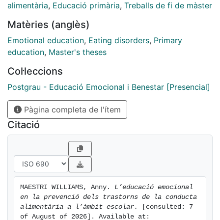
vies de desenvolupament.
alimentària
,
Educació primària
,
Treballs de fi de màster
Matèries (anglès)
Emotional education
,
Eating disorders
,
Primary
education
,
Master's theses
Col·leccions
Postgrau - Educació Emocional i Benestar [Presencial]
Pàgina completa de l'ítem
Citació
MAESTRI WILLIAMS, Anny. 
L’educació emocional 
en la prevenció dels trastorns de la conducta 
alimentària a l’àmbit escolar.
 [consulted: 7 
of August of 2026]. Available at: 