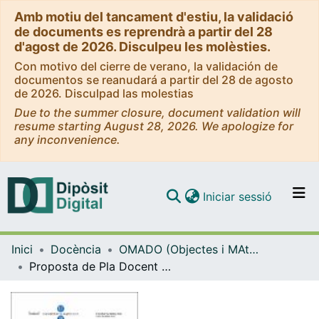
Amb motiu del tancament d'estiu, la validació
de documents es reprendrà a partir del 28
d'agost de 2026. Disculpeu les molèsties.
Con motivo del cierre de verano, la validación de
documentos se reanudará a partir del 28 de agosto
de 2026. Disculpad las molestias
Due to the summer closure, document validation will
resume starting August 28, 2026. We apologize for
any inconvenience.
(current)
Iniciar sessió
Comunitats i col·leccions
Inici
Docència
OMADO (Objectes i MAterials DOcents)
Navega per tot el DD
Proposta de Pla Docent de l'assignatura Fotografia del Grau de Belles Arts
Com publicar
Contacte