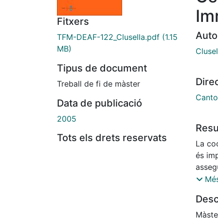
Im
Fitxers
Auto
TFM-DEAF-122_Clusella.pdf
(1.15
MB)
Cluse
Tipus de document
Dire
Treball de fi de màster
Canto
Data de publicació
2005
Res
Tots els drets reservats
La coo
és imp
asseg
aquell
Més
El tre
Desc
vida,
entita
Màste