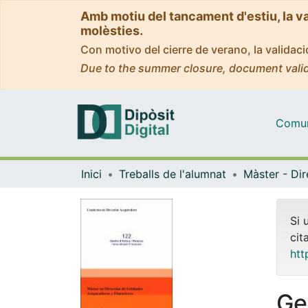
Amb motiu del tancament d'estiu, la v
molèsties.
Con motivo del cierre de verano, la valida
Due to the summer closure, document valid
Comuni
Inici
Treballs de l'alumnat
Si 
cit
htt
Ges