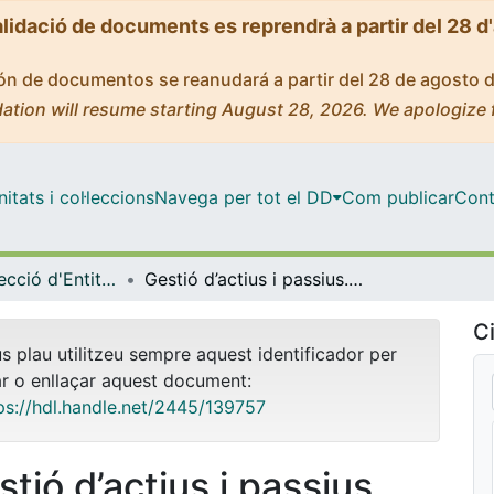
alidació de documents es reprendrà a partir del 28 d
ción de documentos se reanudará a partir del 28 de agosto 
ation will resume starting August 28, 2026. We apologize 
tats i col·leccions
Navega per tot el DD
Com publicar
Cont
Màster - Direcció d'Entitats Asseguradores i Financeres (DEAF)
Gestió d’actius i passius. Immunització financera
Ci
us plau utilitzeu sempre aquest identificador per
ar o enllaçar aquest document:
ps://hdl.handle.net/2445/139757
tió d’actius i passius.