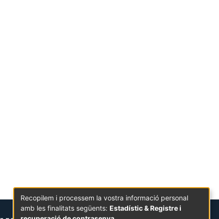
Recopilem i processem la vostra informació personal
amb les finalitats següents:
Estadístic & Registre i
recuperació de contrasenya