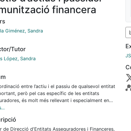
munització financera
rs
lla Giménez, Sandra
E
ctor/Tutor
J
s López, Sandra
C
um
rdinació entre l’actiu i el passiu de qualsevol entitat
ortant, però pel cas específic de les entitats
uradores, és molt més rellevant i especialment en
es entitats que es dediquen al negoci de vida.
...
t diferenciador en les entitats dedicades al ram de
ripció
 és que les provisions matemàtiques d’aquestes
ts són de gran volum i poden arribar a tenir una
r de Direcció d'Entitats Asseguradores i Financeres,