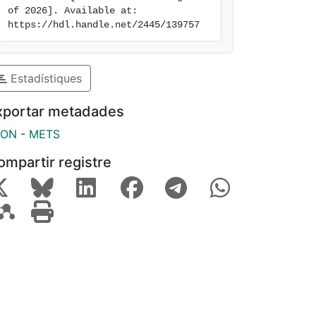
of 2026]. Available at: 
https://hdl.handle.net/2445/139757
Estadístiques
xportar metadades
SON
-
METS
ompartir registre