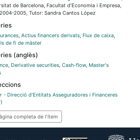
 elevada, per tant la cerca d’uns actius que
rsitat de Barcelona, Facultat d'Economia i Empresa,
ixin i ajudin a garantir aquest compromisos del
 2004-2005, Tutor: Sandra Cantos López
u és de gran importància.
ries
 mètodes que ens ajuden a gestionar de manera
ta l’actiu i el passiu de les entitats i reduir el risc de
urances
,
Actius financers derivats
,
Flux de caixa
,
d’interès. Per evitar el desajustament s’utilitzen les
ls de fi de màster
tègies d’immunització per Cash Flow Matching i la
ries (anglès)
ització financera per duracions.
ance
,
Derivative securities
,
Cash-flow
,
Master's
s
leccions
r - Direcció d'Entitats Asseguradores i Financeres
)
gina completa de l'ítem