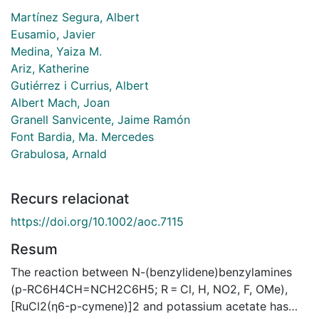
Martínez Segura, Albert
Eusamio, Javier
Medina, Yaiza M.
Ariz, Katherine
Gutiérrez i Currius, Albert
Albert Mach, Joan
Granell Sanvicente, Jaime Ramón
Font Bardia, Ma. Mercedes
Grabulosa, Arnald
Recurs relacionat
https://doi.org/10.1002/aoc.7115
Resum
The reaction between N-(benzylidene)benzylamines
(p-RC6H4CH=NCH2C6H5; R = Cl, H, NO2, F, OMe),
[RuCl2(η6-p-cymene)]2 and potassium acetate has