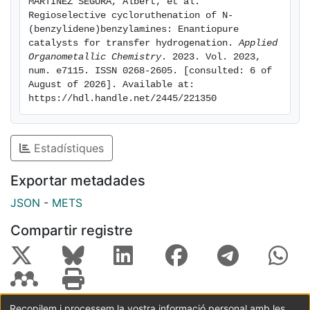
MARTÍNEZ SEGURA, Albert, et al. 
Regioselective cycloruthenation of N-
(benzylidene)benzylamines: Enantiopure 
catalysts for transfer hydrogenation. 
Applied 
Organometallic Chemistry
. 2023. Vol. 2023, 
num. e7115. ISSN 0268-2605. [consulted: 6 of 
August of 2026]. Available at: 
https://hdl.handle.net/2445/221350
Estadístiques
Exportar metadades
JSON
-
METS
Compartir registre
Recopilem i processem la vostra informació personal amb les