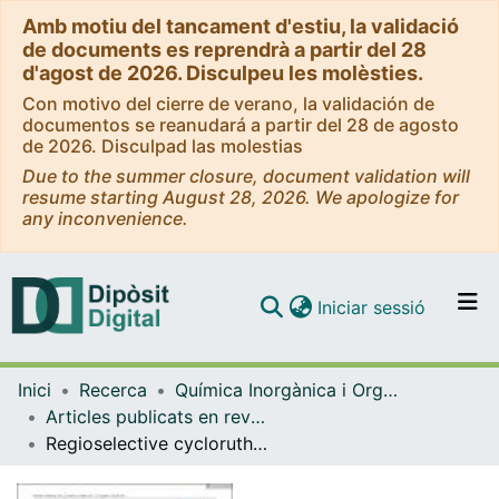
Amb motiu del tancament d'estiu, la validació
de documents es reprendrà a partir del 28
d'agost de 2026. Disculpeu les molèsties.
Con motivo del cierre de verano, la validación de
documentos se reanudará a partir del 28 de agosto
de 2026. Disculpad las molestias
Due to the summer closure, document validation will
resume starting August 28, 2026. We apologize for
any inconvenience.
(current)
Iniciar sessió
Comunitats i col·leccions
Inici
Recerca
Química Inorgànica i Orgànica
Navega per tot el DD
Articles publicats en revistes (Química Inorgànica i Orgànica)
Com publicar
Regioselective cycloruthenation of N-(benzylidene)benzylamines: Enantiopure catalysts for transfer hydrogenation
Contacte