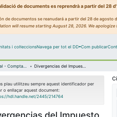
alidació de documents es reprendrà a partir del 28 d
ción de documentos se reanudará a partir del 28 de agosto 
ation will resume starting August 28, 2026. We apologize 
tats i col·leccions
Navega per tot el DD
Com publicar
Cont
Màster Oficial - Comptabilitat i Fiscalitat
Divergencias del Impuesto sobre la Renta de las Personas Físicas según el modelo autonómico aplicable.
Ci
us plau utilitzeu sempre aquest identificador per
ar o enllaçar aquest document:
ps://hdl.handle.net/2445/214764
vergencias del Impuesto