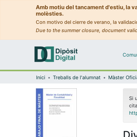
Amb motiu del tancament d'estiu, la v
molèsties.
Con motivo del cierre de verano, la valida
Due to the summer closure, document valid
Comuni
Inici
Treballs de l'alumnat
Si 
cit
htt
Di