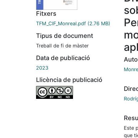
so
Fitxers
Pe
TFM_CIF_Monreal.pdf
(2.76 MB)
mo
Tipus de document
apl
Treball de fi de màster
Data de publicació
Auto
2023
Monrea
Llicència de publicació
Dire
Rodríg
Res
Este p
que ti