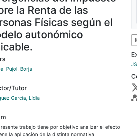
bre la Renta de las
rsonas Físicas según el
delo autonómico
icable.
E
rs
J
l Pujol, Borja
C
ctor/Tutor
uez García, Lídia
um
resente trabajo tiene por objetivo analizar el efecto
ene la aplicación de la distinta normativa