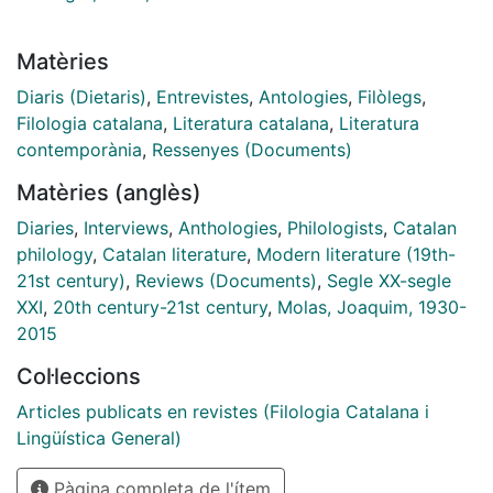
Matèries
Diaris (Dietaris)
,
Entrevistes
,
Antologies
,
Filòlegs
,
Filologia catalana
,
Literatura catalana
,
Literatura
contemporània
,
Ressenyes (Documents)
Matèries (anglès)
Diaries
,
Interviews
,
Anthologies
,
Philologists
,
Catalan
philology
,
Catalan literature
,
Modern literature (19th-
21st century)
,
Reviews (Documents)
,
Segle XX-segle
XXI
,
20th century-21st century
,
Molas, Joaquim, 1930-
2015
Col·leccions
Articles publicats en revistes (Filologia Catalana i
Lingüística General)
Pàgina completa de l'ítem