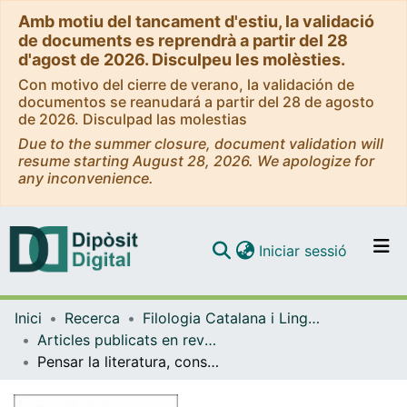
Amb motiu del tancament d'estiu, la validació
de documents es reprendrà a partir del 28
d'agost de 2026. Disculpeu les molèsties.
Con motivo del cierre de verano, la validación de
documentos se reanudará a partir del 28 de agosto
de 2026. Disculpad las molestias
Due to the summer closure, document validation will
resume starting August 28, 2026. We apologize for
any inconvenience.
(current)
Iniciar sessió
Comunitats i col·leccions
Inici
Recerca
Filologia Catalana i Lingüística General
Navega per tot el DD
Articles publicats en revistes (Filologia Catalana i Lingüística General)
Com publicar
Pensar la literatura, construir un país: de Joaquim Molas als moletes
Contacte