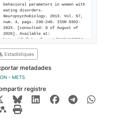
behavioral parameters in women with 
eating disorders. 
Neuropsychobiology
. 2013. Vol. 67, 
num. 4, pags. 230-240. ISSN 0302-
282X. [consulted: 8 of August of 
2026]. Available at: 
https://hdl.handle.net/2445/130534
Estadístiques
xportar metadades
SON
-
METS
ompartir registre