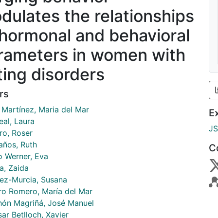
dulates the relationships
 hormonal and behavioral
rameters in women with
ting disorders
rs
 Martínez, Maria del Mar
E
real, Laura
J
ro, Roser
años, Ruth
C
o Werner, Eva
a, Zaida
ez-Murcia, Susana
o Romero, María del Mar
ón Magriñá, José Manuel
ar Betlloch, Xavier