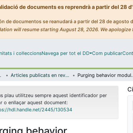
alidació de documents es reprendrà a partir del 28 d
ción de documentos se reanudará a partir del 28 de agosto 
ation will resume starting August 28, 2026. We apologize 
tats i col·leccions
Navega per tot el DD
Com publicar
Cont
a Molecular
Articles publicats en revistes (Bioquímica i Biomedicina Molecular)
Purging behavior modulates the relationships of horm
Ci
us plau utilitzeu sempre aquest identificador per
ar o enllaçar aquest document:
ps://hdl.handle.net/2445/130534
rging behavior