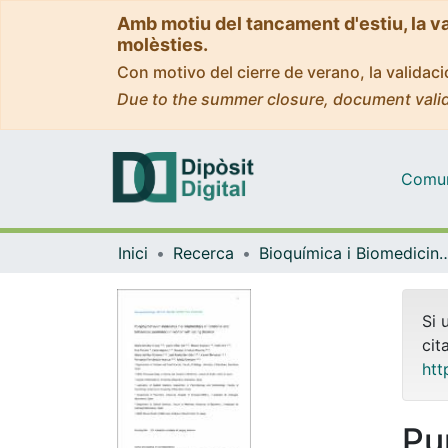
Amb motiu del tancament d'estiu, la v
molèsties.
Con motivo del cierre de verano, la valida
Due to the summer closure, document valid
Comuni
Inici
Recerca
Bioquímica i Biomedicin
Si 
cit
htt
Pu