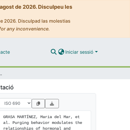
'agost de 2026. Disculpeu les
de 2026. Disculpad las molestias
for any inconvenience.
acte
Iniciar sessió
onal and behavioral parameters in women with eating disorders
tació
GRASA MARTÍNEZ, Maria del Mar, et 
al. Purging behavior modulates the 
relationships of hormonal and 