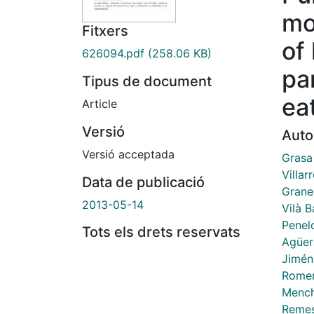
mo
Fitxers
of
626094.pdf
(258.06 KB)
pa
Tipus de document
ea
Article
Versió
Auto
Versió acceptada
Grasa
Villar
Data de publicació
Grane
2013-05-14
Vilà B
Penel
Tots els drets reservats
Agüer
Jimén
Romer
Mench
Remes