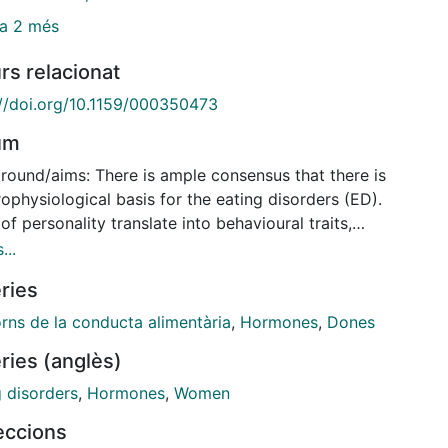
a 2 més
rs relacionat
://doi.org/10.1159/000350473
um
round/aims: There is ample consensus that there is
ophysiological basis for the eating disorders (ED).
 of personality translate into behavioural traits,
g being a well defined transversal example. Direct
...
cation of steroid hormones on ED has been seldom
ries
d, despite their effects on behaviour. Methods: After
ological interview analysis 57 ED female patients (31
orns de la conducta alimentària
,
Hormones
,
Dones
tive and 26 non-purgative), and 17 female controls
ries (anglès)
studied. Metabolic parameters and analysis of
gen, estrogen and glucocorticoid hormones were
g disorders
,
Hormones
,
Women
ined in parallel to the psychopathological profile
leccions
2 and SCL-90-R) and anthropometric measurements.