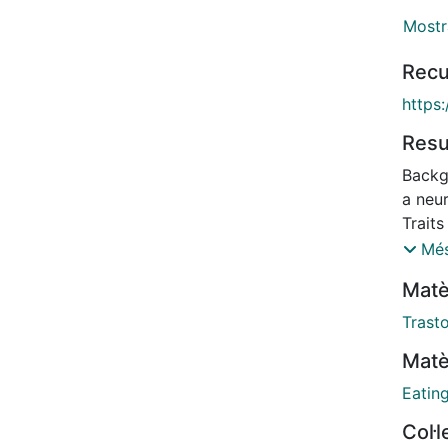
Mostr
Recu
https
Res
Backg
a neur
Traits
purgin
Més
impli
Matè
studie
psych
Trast
purga
Matè
were 
andro
Eatin
determ
Col·
(EDI-