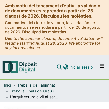
Amb motiu del tancament d'estiu, la validació
de documents es reprendrà a partir del 28
d'agost de 2026. Disculpeu les molèsties.
Con motivo del cierre de verano, la validación de
documentos se reanudará a partir del 28 de agosto
de 2026. Disculpad las molestias
Due to the summer closure, document validation will
resume starting August 28, 2026. We apologize for
any inconvenience.
(current)
Iniciar sessió
Comunitats i col·leccions
Inici
Treballs de l'alumnat
Navega per tot el DD
Treballs Finals de Grau (TFG) - Història de l'Art
Com publicar
L'arquitectura civil al servei de la salut: la casa de la Convalescència de Barcelona
Contacte