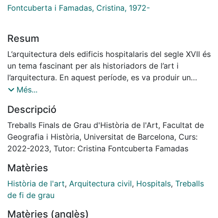
Fontcuberta i Famadas, Cristina, 1972-
Resum
L’arquitectura dels edificis hospitalaris del segle XVII és
un tema fascinant per als historiadors de l’art i
l’arquitectura. En aquest període, es va produir un
canvi significatiu en la concepció dels hospitals,
Més...
passant de ser lloc de confinament i aïllament dels
Descripció
malalts a ser espais de cura i atenció a les persones
malaltes. Un bon exemple és la creació de l’edifici de
Treballs Finals de Grau d'Història de l'Art, Facultat de
la Casa de la Convalescència a tocar de l’edifici de
Geografia i Història, Universitat de Barcelona, Curs:
l’Hospital de la Santa Creu, on el criteri era separar els
2022-2023, Tutor: Cristina Fontcuberta Famadas
malalts greus i crítics dels més sans i que només
Matèries
necessitaven atencions menys urgents, descansar i
posar-se forts, en definitiva: fer la convalescència en
Història de l'art
,
Arquitectura civil
,
Hospitals
,
Treballs
un indret apartat dels malalts més greus afavoria la
de fi de grau
recuperació de tots els malalts.
Matèries (anglès)