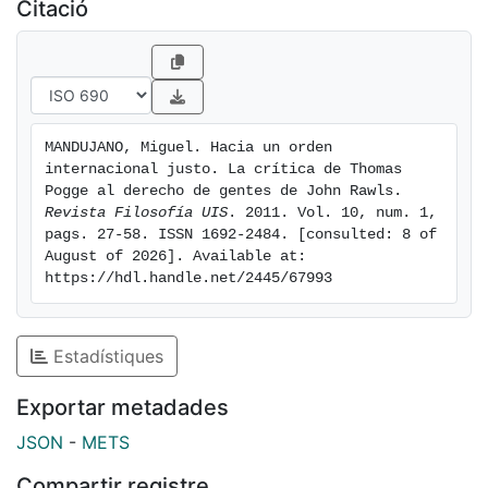
shows thatit is possible to make an interpretation of
Citació
Rawls' Theory of Justice from the perspective of
aconception of global sensitive justice to social and
economic inequalities of the world andto establish
practical ways of social transformation.
MANDUJANO, Miguel. Hacia un orden 
internacional justo. La crítica de Thomas 
Pogge al derecho de gentes de John Rawls. 
Revista Filosofía UIS
. 2011. Vol. 10, num. 1, 
pags. 27-58. ISSN 1692-2484. [consulted: 8 of 
August of 2026]. Available at: 
https://hdl.handle.net/2445/67993
Estadístiques
Exportar metadades
JSON
-
METS
Compartir registre