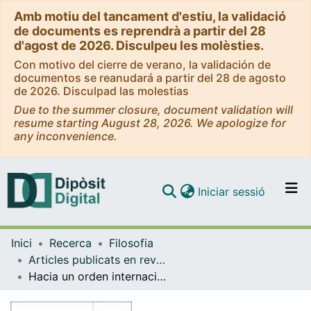
Amb motiu del tancament d'estiu, la validació
de documents es reprendrà a partir del 28
d'agost de 2026. Disculpeu les molèsties.
Con motivo del cierre de verano, la validación de
documentos se reanudará a partir del 28 de agosto
de 2026. Disculpad las molestias
Due to the summer closure, document validation will
resume starting August 28, 2026. We apologize for
any inconvenience.
(current)
Iniciar sessió
Comunitats i col·leccions
Inici
Recerca
Filosofia
Navega per tot el DD
Articles publicats en revistes (Filosofia)
Com publicar
Hacia un orden internacional justo. La crítica de Thomas Pogge al derecho de gentes de John Rawls
Contacte