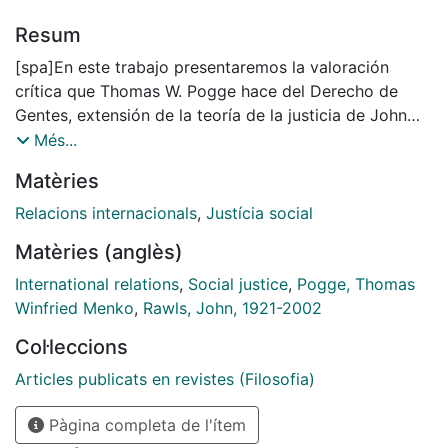
Resum
[spa]En este trabajo presentaremos la valoración
crítica que Thomas W. Pogge hace del Derecho de
Gentes, extensión de la teoría de la justicia de John
Rawls al ámbito internacional. Los argumentos de
Més...
Pogge, discípulo de Rawls, se enmarcan en la tradición
Matèries
liberal, pero muestran que es posible realizar una
interpretación de la Teoría de la Justicia según la
Relacions internacionals
,
Justícia social
óptica de una concepción de la justicia global sensible
Matèries (anglès)
a las desigualdades sociales y económicas del mundo,
así como al establecimiento de vías prácticas de
International relations
,
Social justice
,
Pogge, Thomas
transformación social.
Winfried Menko
,
Rawls, John, 1921-2002
[eng] In this paper, we present the critical assessment
Col·leccions
that Thomas W. Pogge makes ofthe Law of Peoples,
extension of the John Rawls's Theory of Justice to the
Articles publicats en revistes (Filosofia)
international case.Pogge's arguments, a disciple of
Pàgina completa de l'ítem
Rawls, are framed into the liberal tradition, but it