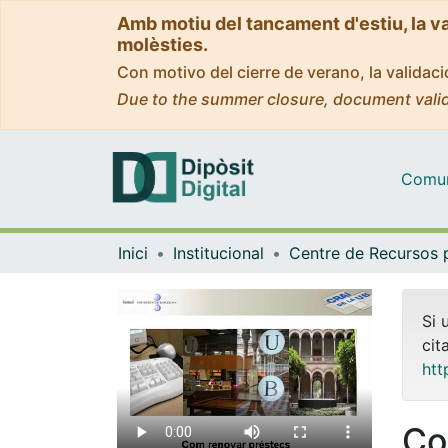
Amb motiu del tancament d'estiu, la v
molèsties.
Con motivo del cierre de verano, la valida
Due to the summer closure, document valid
Comuni
Inici
Institucional
Si 
cit
htt
Co