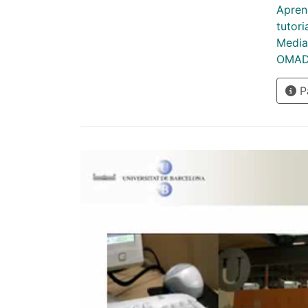
Aprene
tutori
Media
OMADO
Pà