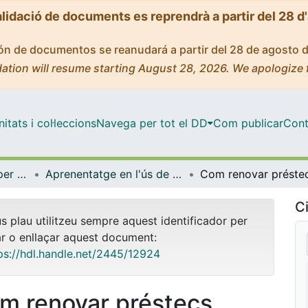
alidació de documents es reprendrà a partir del 28 d
ción de documentos se reanudará a partir del 28 de agosto 
ation will resume starting August 28, 2026. We apologize 
tats i col·leccions
Navega per tot el DD
Com publicar
Cont
Centre de Recursos per a l'Aprenentatge i la Investigació (CRAI-UB) - Institucional
Aprenentatge en l'ús de serveis i recursos d'informació: tutorials i guies (CRAI-UB)
Ci
us plau utilitzeu sempre aquest identificador per
ar o enllaçar aquest document:
ps://hdl.handle.net/2445/12924
m renovar préstecs