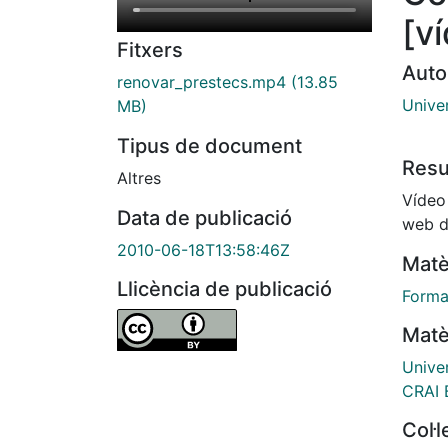
[v
Fitxers
Auto
renovar_prestecs.mp4
(13.85
Unive
MB)
Tipus de document
Res
Altres
Vídeo
Data de publicació
web d
2010-06-18T13:58:46Z
Matè
Llicència de publicació
Forma
Matè
Unive
CRAI 
Col·