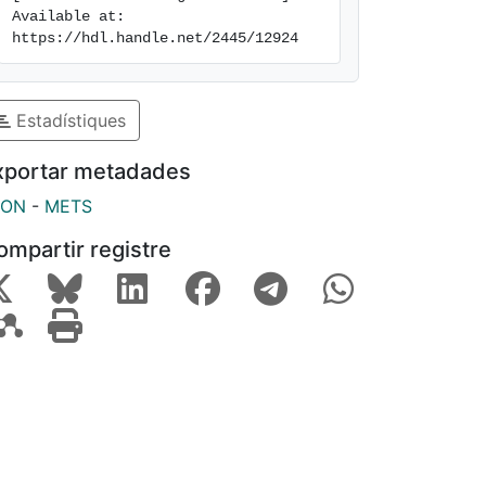
Available at: 
https://hdl.handle.net/2445/12924
Estadístiques
xportar metadades
SON
-
METS
ompartir registre