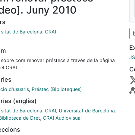
ídeo]. Juny 2010
rs
rsitat de Barcelona. CRAI
E
um
J
 sobre com renovar préstecs a través de la pàgina
el CRAI.
C
ries
ció d'usuaris
,
Préstec (Biblioteques)
ries (anglès)
rsitat de Barcelona. CRAI
,
Universitat de Barcelona.
Biblioteca de Dret
,
CRAI Audiovisual
leccions