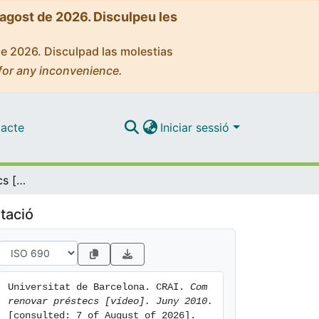
'agost de 2026. Disculpeu les
de 2026. Disculpad las molestias
for any inconvenience.
acte
Iniciar sessió
Com renovar préstecs [vídeo]. Juny 2010
tació
Universitat de Barcelona. CRAI. 
Com 
renovar préstecs [vídeo]. Juny 2010.
[consulted: 7 of August of 2026]. 