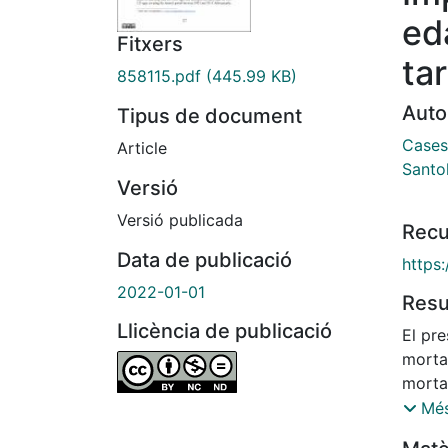
ed
Fitxers
tar
858115.pdf
(445.99 KB)
Auto
Tipus de document
Cases
Article
Santol
Versió
Versió publicada
Recu
Data de publicació
https
2022-01-01
Res
Llicència de publicació
El pre
morta
morta
tabla
Més
indiv