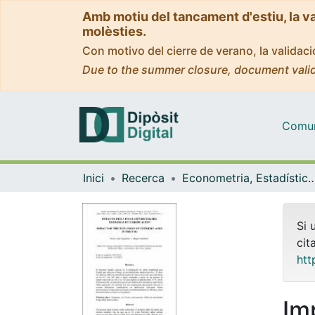
Amb motiu del tancament d'estiu, la v
molèsties.
Con motivo del cierre de verano, la valida
Due to the summer closure, document valid
Comuni
Inici
Recerca
Econometria, Estadística i Econom
Si 
cit
htt
Im