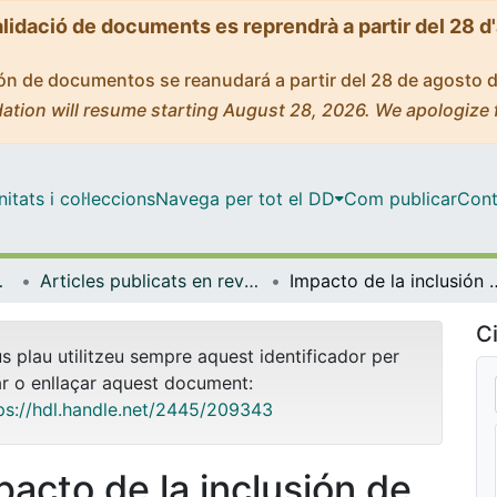
alidació de documents es reprendrà a partir del 28 d
ción de documentos se reanudará a partir del 28 de agosto 
ation will resume starting August 28, 2026. We apologize 
tats i col·leccions
Navega per tot el DD
Com publicar
Cont
ia Aplicada
Articles publicats en revistes (Econometria, Estadística i Economia Aplicada)
Impacto de la inclusión de edad
Ci
us plau utilitzeu sempre aquest identificador per
ar o enllaçar aquest document:
ps://hdl.handle.net/2445/209343
pacto de la inclusión de