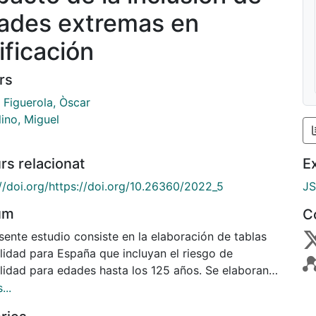
ades extremas en
ificación
rs
 Figuerola, Òscar
ino, Miguel
rs relacionat
E
://doi.org/https://doi.org/10.26360/2022_5
J
um
C
sente estudio consiste en la elaboración de tablas
lidad para España que incluyan el riesgo de
lidad para edades hasta los 125 años. Se elaboran
s de mortalidad a partir de datos observados para
...
iduos de los 0 a los 100 años y datos estimados a