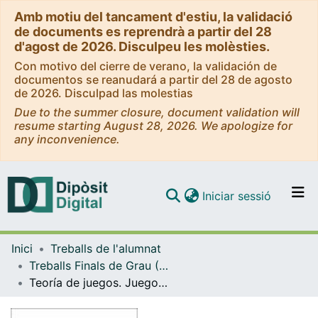
Amb motiu del tancament d'estiu, la validació
de documents es reprendrà a partir del 28
d'agost de 2026. Disculpeu les molèsties.
Con motivo del cierre de verano, la validación de
documentos se reanudará a partir del 28 de agosto
de 2026. Disculpad las molestias
Due to the summer closure, document validation will
resume starting August 28, 2026. We apologize for
any inconvenience.
(current)
Iniciar sessió
Comunitats i col·leccions
Inici
Treballs de l'alumnat
Navega per tot el DD
Treballs Finals de Grau (TFG) - Matemàtiques
Com publicar
Teoría de juegos. Juegos no cooperativos
Contacte