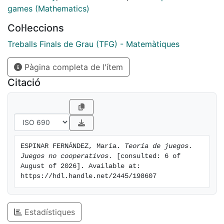
de Nash, para un abanico más amplio de juegos (no
games (Mathematics)
sólo para aquellos que modelizan el conflicto puro).
Col·leccions
Treballs Finals de Grau (TFG) - Matemàtiques
Pàgina completa de l'ítem
Citació
ESPINAR FERNÁNDEZ, María. 
Teoría de juegos. 
Juegos no cooperativos.
 [consulted: 6 of 
August of 2026]. Available at: 
https://hdl.handle.net/2445/198607
Estadístiques