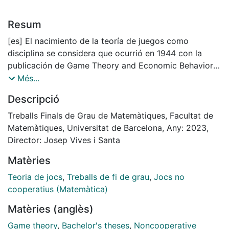
Resum
[es] El nacimiento de la teoría de juegos como
disciplina se considera que ocurrió en 1944 con la
publicación de Game Theory and Economic Behavior
de Von Neumann y Morgenstern, aunque existen
Més...
trabajos anteriores como los de Zermelo (1913), Borel
Descripció
(1921) y del propio Von Neumann (1928), en los que ya
se anticipaba parte de las bases de la Teoría de
Treballs Finals de Grau de Matemàtiques, Facultat de
Juegos.
Matemàtiques, Universitat de Barcelona, Any: 2023,
Von Neumann y Morgensten establecen las pautas de
Director: Josep Vives i Santa
lo que ahora se conoce como Teoría de Juegos
Matèries
clásica, proporcionando una solución para juegos de
suma cero (los jugadores ganan lo que los otros
Teoria de jocs
,
Treballs de fi de grau
,
Jocs no
pierden) y estableciendo los fundamentos para el
cooperatius (Matemàtica)
análisis de juegos con más de dos jugadores.
Matèries (anglès)
Alrededor de los años cincuenta, Nash aporta algunos
de los conceptos más importantes, como el equilibrio
Game theory
,
Bachelor's theses
,
Noncooperative