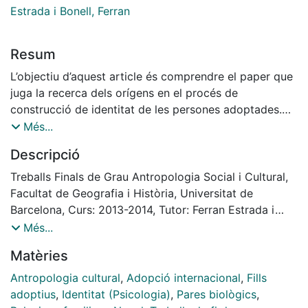
Estrada i Bonell, Ferran
Resum
L’objectiu d’aquest article és comprendre el paper que
juga la recerca dels orígens en el procés de
construcció de identitat de les persones adoptades.
S’analitza el significat que aquestes persones atorguen
Més...
a la noció d’orígens i es mostra com s’inicia un procés
Descripció
de recerca. S’estudia la importància que se li dóna a la
història personal prèvia, com és la seva
Treballs Finals de Grau Antropologia Social i Cultural,
(re)construcció i quines implicacions té la recuperació
Facultat de Geografia i Història, Universitat de
del passat en el desenvolupament de la seva vida
Barcelona, Curs: 2013-2014, Tutor: Ferran Estrada i
quotidiana. Es conclou que l’interès per part dels joves
Bonell
Més...
varia en funció de la informació que es disposa o es
Matèries
recorda sobre abans de l’adopció i el caràcter del
contacte previ amb la família de naixement. No
Antropologia cultural
,
Adopció internacional
,
Fills
obstant, trobem casos en què hi ha persones que
adoptius
,
Identitat (Psicologia)
,
Pares biològics
,
tenen coneixement sobre els seus orígens però se