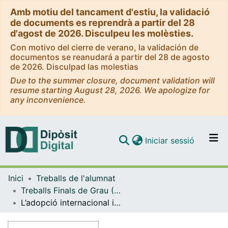
Amb motiu del tancament d'estiu, la validació
de documents es reprendrà a partir del 28
d'agost de 2026. Disculpeu les molèsties.
Con motivo del cierre de verano, la validación de
documentos se reanudará a partir del 28 de agosto
de 2026. Disculpad las molestias
Due to the summer closure, document validation will
resume starting August 28, 2026. We apologize for
any inconvenience.
(current)
Iniciar sessió
Comunitats i col·leccions
Inici
Treballs de l'alumnat
Navega per tot el DD
Treballs Finals de Grau (TFG) - Antropologia Social i Cultural
Com publicar
L’adopció internacional i la recerca dels orígens en infants del Nepal
Contacte