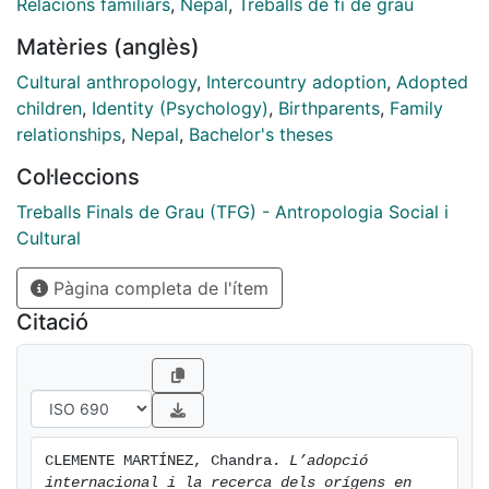
Relacions familiars
,
Nepal
,
Treballs de fi de grau
senten deslligats i no mostren interès per establir
Matèries (anglès)
contacte. Per això, la conclusió final a la qual s’arriba
en aquest article és que aquelles persones que
Cultural anthropology
,
Intercountry adoption
,
Adopted
mostren interès per conèixer el seu país d’origen i la
children
,
Identity (Psychology)
,
Birthparents
,
Family
seva família de naixement, expressen una
relationships
,
Nepal
,
Bachelor's theses
predisposició a fer un “viatge de retorn”.
Col·leccions
Treballs Finals de Grau (TFG) - Antropologia Social i
Cultural
Pàgina completa de l'ítem
Citació
CLEMENTE MARTÍNEZ, Chandra. 
L’adopció 
internacional i la recerca dels orígens en 