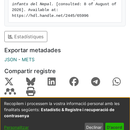
infants del Nepal.
 [consulted: 8 of August of 
2026]. Available at: 
https://hdl.handle.net/2445/65996
Estadístiques
Exportar metadades
JSON
-
METS
Compartir registre
Recopilem i processem la vostra informació personal amb les
finalitats següents:
Estadístic & Registre i recuperació de
Coordinació:
CRAI UB
Avís legal
Metadades
subjectes a:
contrasenya
Configuració
Política de
Acord
Personalitzar
Declinar
D'acord
de cookies
privadesa
d'usuari