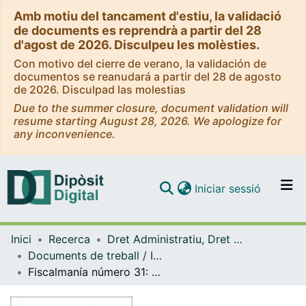
Amb motiu del tancament d'estiu, la validació
de documents es reprendrà a partir del 28
d'agost de 2026. Disculpeu les molèsties.
Con motivo del cierre de verano, la validación de
documentos se reanudará a partir del 28 de agosto
de 2026. Disculpad las molestias
Due to the summer closure, document validation will
resume starting August 28, 2026. We apologize for
any inconvenience.
(current)
Iniciar sessió
Comunitats i col·leccions
Inici
Recerca
Dret Administratiu, Dret Processal i Dret Financer i Tributari
Navega per tot el DD
Documents de treball / Informes (Dret Administratiu, Dret Processal i Dret Financer i Tributari)
Com publicar
Fiscalmanía número 31: novedades que debemos conocer
Contacte