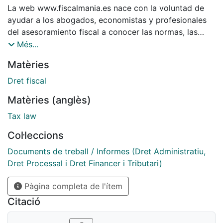
La web www.fiscalmania.es nace con la voluntad de
ayudar a los abogados, economistas y profesionales
del asesoramiento fiscal a conocer las normas, las
sentencias y las resoluciones administrativas que,
Més...
desde la perspectiva fiscal, pueden beneficiar los
Matèries
intereses de de sus clientes.
Dret fiscal
Matèries (anglès)
Tax law
Col·leccions
Documents de treball / Informes (Dret Administratiu,
Dret Processal i Dret Financer i Tributari)
Pàgina completa de l'ítem
Citació