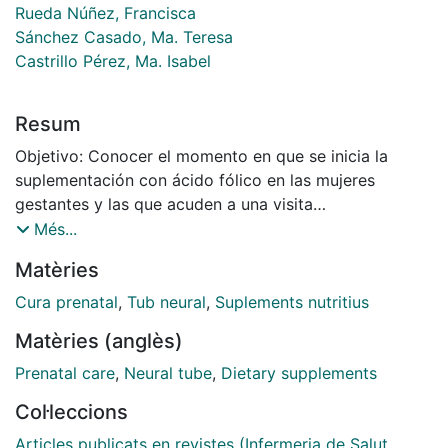
Rueda Núñez, Francisca
Sánchez Casado, Ma. Teresa
Castrillo Pérez, Ma. Isabel
Resum
Objetivo: Conocer el momento en que se inicia la
suplementación con ácido fólico en las mujeres
gestantes y las que acuden a una visita
preconcepcional. Sujetos y método: Estudio
Més...
descriptivo y transversal de gestantes que acuden a
Matèries
su primera visita con la matrona para el seguimiento
de su embarazo. Resultados: En el periodo de estudio
Cura prenatal
,
Tub neural
,
Suplements nutritius
se realizaron 567 primeras visitas de mujeres
Matèries (anglès)
embarazadas. Se seleccionaron para el estudio 183
mujeres (32,3%). La primera visita con la matrona se
Prenatal care
,
Neural tube
,
Dietary supplements
realizó alrededor de la octava semana de gestación
Col·leccions
(desviación estándar [DE] ± 3). El 38,7% de las
mujeres (n= 71) no habían iniciado la suplementación
Articles publicats en revistes (Infermeria de Salut