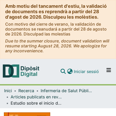
Amb motiu del tancament d'estiu, la validació
de documents es reprendrà a partir del 28
d'agost de 2026. Disculpeu les molèsties.
Con motivo del cierre de verano, la validación de
documentos se reanudará a partir del 28 de agosto
de 2026. Disculpad las molestias
Due to the summer closure, document validation will
resume starting August 28, 2026. We apologize for
any inconvenience.
(current)
Iniciar sessió
Comunitats i col·leccions
Inici
Recerca
Infermeria de Salut Pública, Salut Mental i Maternoinfantil
Navega per tot el DD
Articles publicats en revistes (Infermeria de Salut Pública, Salut mental i Maternoinfantil)
Com publicar
Estudio sobre el inicio de la suplementación con ácido fólico en gestantes
Contacte