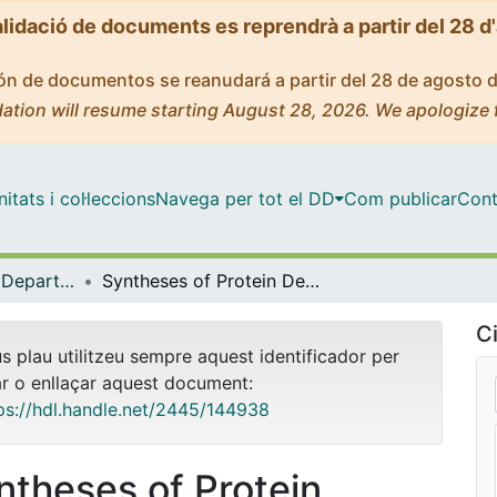
alidació de documents es reprendrà a partir del 28 d
ción de documentos se reanudará a partir del 28 de agosto 
ation will resume starting August 28, 2026. We apologize 
tats i col·leccions
Navega per tot el DD
Com publicar
Cont
Tesis Doctorals - Departament - Química Orgànica
Syntheses of Protein Degraders and Compounds for Targeted Drug Release
Ci
us plau utilitzeu sempre aquest identificador per
ar o enllaçar aquest document:
ps://hdl.handle.net/2445/144938
ntheses of Protein