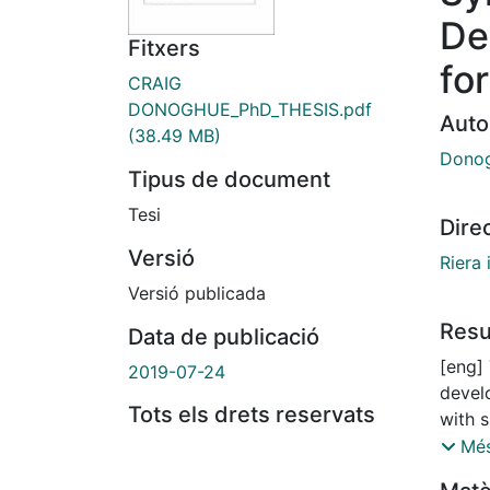
De
Fitxers
fo
CRAIG
DONOGHUE_PhD_THESIS.pdf
Auto
(38.49 MB)
Donog
Tipus de document
Tesi
Dire
Versió
Riera 
Versió publicada
Res
Data de publicació
[eng] 
2019-07-24
devel
Tots els drets reservats
with s
inhibi
Més
role i