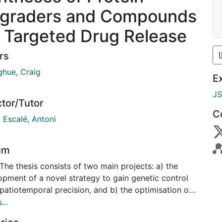
graders and Compounds
r Targeted Drug Release
rs
hue, Craig
E
J
ctor/Tutor
C
i Escalé, Antoni
um
The thesis consists of two main projects: a) the
opment of a novel strategy to gain genetic control
patiotemporal precision, and b) the optimisation of
tors of the protein kinase p38α, which has a major
...
n the homeostasis of tumours and in the regulation