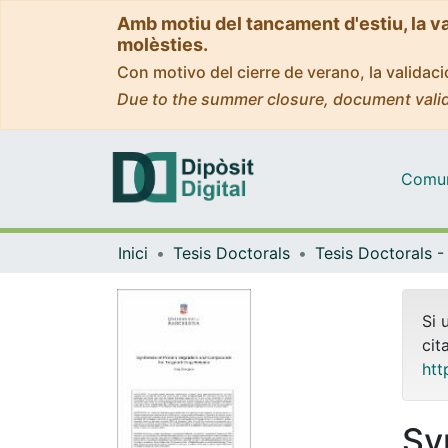
Amb motiu del tancament d'estiu, la v
molèsties.
Con motivo del cierre de verano, la valida
Due to the summer closure, document valid
Comuni
Inici
Tesis Doctorals
Si 
cit
htt
Sy