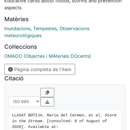
Educative cards about floods, storms and prevention
aspects
Matèries
Inundacions
,
Tempestes
,
Observacions
meteorològiques
Col·leccions
OMADO (Objectes i MAterials DOcents)
Pàgina completa de l'ítem
Citació
LLASAT BOTIJA, María del Carmen, et al. 
Storm 
in the Stream.
 [consulted: 8 of August of 
2026]. Available at: 