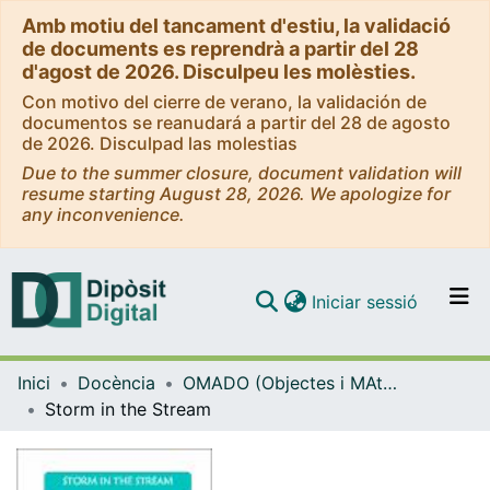
Amb motiu del tancament d'estiu, la validació
de documents es reprendrà a partir del 28
d'agost de 2026. Disculpeu les molèsties.
Con motivo del cierre de verano, la validación de
documentos se reanudará a partir del 28 de agosto
de 2026. Disculpad las molestias
Due to the summer closure, document validation will
resume starting August 28, 2026. We apologize for
any inconvenience.
(current)
Iniciar sessió
Comunitats i col·leccions
Inici
Docència
OMADO (Objectes i MAterials DOcents)
Navega per tot el DD
Storm in the Stream
Com publicar
Contacte