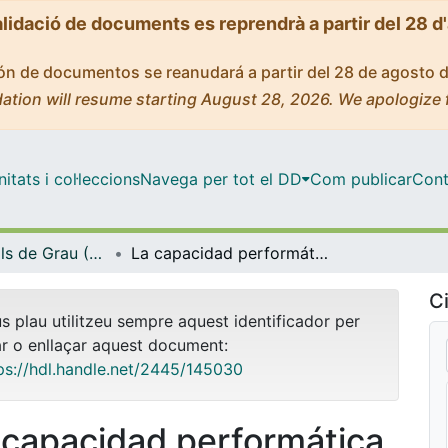
alidació de documents es reprendrà a partir del 28 d
ción de documentos se reanudará a partir del 28 de agosto 
ation will resume starting August 28, 2026. We apologize 
tats i col·leccions
Navega per tot el DD
Com publicar
Cont
Treballs Finals de Grau (TFG) - Belles Arts
La capacidad performática de los videojuegos como medio para explorar nuevos campos de sexualidad y género
Ci
us plau utilitzeu sempre aquest identificador per
ar o enllaçar aquest document:
ps://hdl.handle.net/2445/145030
 capacidad performática