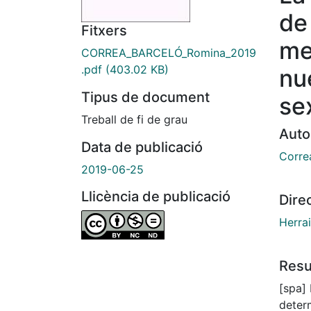
de
Fitxers
me
CORREA_BARCELÓ_Romina_2019
.pdf
(403.02 KB)
nu
Tipus de document
se
Treball de fi de grau
Auto
Data de publicació
Corre
2019-06-25
Llicència de publicació
Dire
Herra
Res
[spa] 
deter