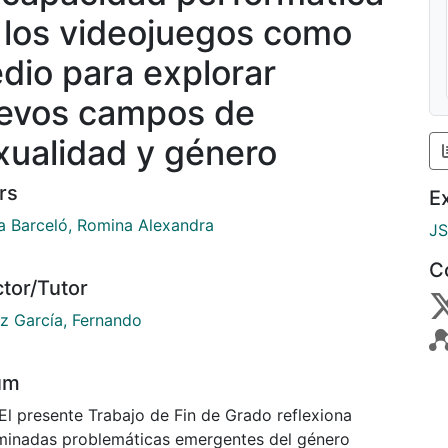
 los videojuegos como
dio para explorar
evos campos de
xualidad y género
rs
E
a Barceló, Romina Alexandra
J
C
ctor/Tutor
iz García, Fernando
um
El presente Trabajo de Fin de Grado reflexiona
minadas problemáticas emergentes del género