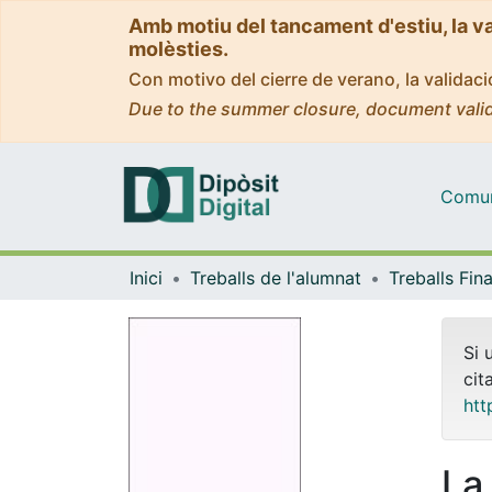
Amb motiu del tancament d'estiu, la v
molèsties.
Con motivo del cierre de verano, la valida
Due to the summer closure, document valid
Comuni
Inici
Treballs de l'alumnat
Si 
cit
htt
La