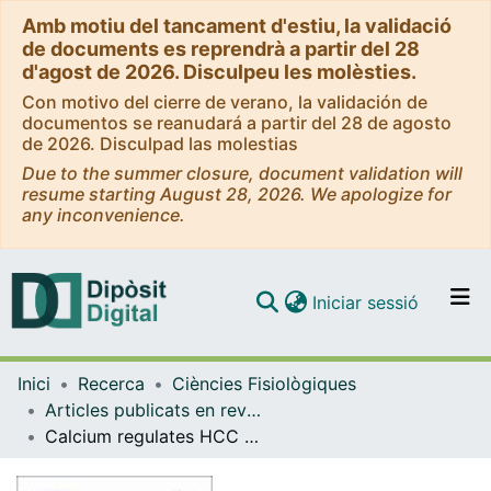
Amb motiu del tancament d'estiu, la validació
de documents es reprendrà a partir del 28
d'agost de 2026. Disculpeu les molèsties.
Con motivo del cierre de verano, la validación de
documentos se reanudará a partir del 28 de agosto
de 2026. Disculpad las molestias
Due to the summer closure, document validation will
resume starting August 28, 2026. We apologize for
any inconvenience.
(current)
Iniciar sessió
Comunitats i col·leccions
Inici
Recerca
Ciències Fisiològiques
Navega per tot el DD
Articles publicats en revistes (Ciències Fisiològiques)
Com publicar
Calcium regulates HCC proliferation as well as EGFR recycling/degradation and could be a new therapeutic target in HCC
Contacte