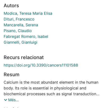
Autors
Modica, Teresa Maria Elisa
Dituri, Francesco
Mancarella, Serena
Pisano, Claudio
Fabregat Romero, Isabel
Giannelli, Gianluigi
Recurs relacionat
https://doi.org/10.3390/cancers11101588
Resum
Calcium is the most abundant element in the human
body. Its role is essential in physiological and
biochemical processes such as signal transduction
from outside to inside the cell between the cells of an
Més...
organ, as well as the release of neurotransmitters from