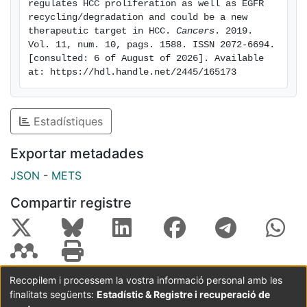
regulates HCC proliferation as well as EGFR 
internalization/degradation mechanisms. These results
recycling/degradation and could be a new 
suggest that besides EGFR, calcium could be a new
therapeutic target in HCC. 
Cancers
. 2019. 
Vol. 11, num. 10, pags. 1588. ISSN 2072-6694. 
therapeutic target in HCC.
[consulted: 6 of August of 2026]. Available 
at: https://hdl.handle.net/2445/165173
Estadístiques
Exportar metadades
JSON
-
METS
Compartir registre
Recopilem i processem la vostra informació personal amb les
finalitats següents:
Estadístic & Registre i recuperació de
Coordinació:
CRAI UB
Avís legal
Metadades
subjectes a: