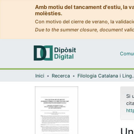
Amb motiu del tancament d'estiu, la v
molèsties.
Con motivo del cierre de verano, la valida
Due to the summer closure, document valid
Comuni
Inici
Recerca
Filologia Catalana i 
Si 
cit
htt
Un