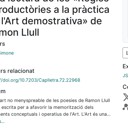
roductòries a la pràctica
 l'Art demostrativa» de
mon Llull
rs
 Simone
E
rs relacionat
J
://doi.org/10.7203/Caplletra.72.22968
C
um
art no menyspreable de les poesies de Ramon Llull
 escrita per a afavorir la memorització dels
nts conceptuals i operatius de l'Art. L'Art és una
ntel·lectual complexa i el seu creador era partidari de
...
uritat didàctica. L'esforç que demana a l'usuari,