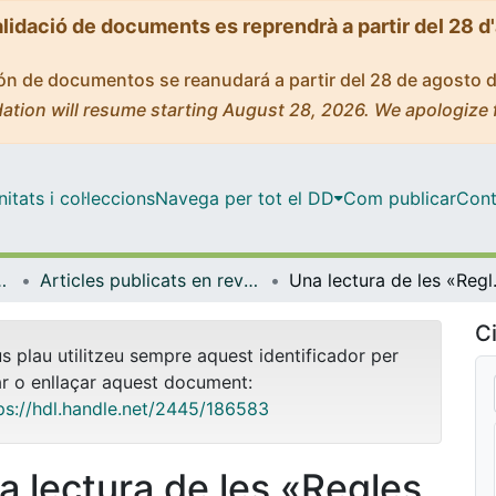
alidació de documents es reprendrà a partir del 28 d
ción de documentos se reanudará a partir del 28 de agosto 
ation will resume starting August 28, 2026. We apologize 
tats i col·leccions
Navega per tot el DD
Com publicar
Cont
Lingüística General
Articles publicats en revistes (Filologia Catalana i Lingüística General)
Una lectura de les «R
Ci
us plau utilitzeu sempre aquest identificador per
ar o enllaçar aquest document:
ps://hdl.handle.net/2445/186583
a lectura de les «Regles