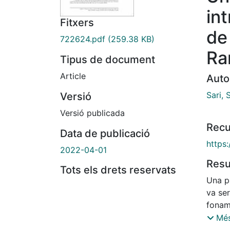
int
Fitxers
de
722624.pdf
(259.38 KB)
Ra
Tipus de document
Article
Auto
Sari,
Versió
Versió publicada
Recu
Data de publicació
https
2022-04-01
Res
Tots els drets reservats
Una p
va ser
foname
eina i
Més
l'obsc