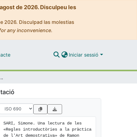
'agost de 2026. Disculpeu les
de 2026. Disculpad las molestias
for any inconvenience.
acte
Iniciar sessió
egles introductòries a la pràctica de l'Art demostrativa» de Ramon Llull
tació
SARI, Simone. Una lectura de les 
«Regles introductòries a la pràctica 
de l'Art demostrativa» de Ramon 