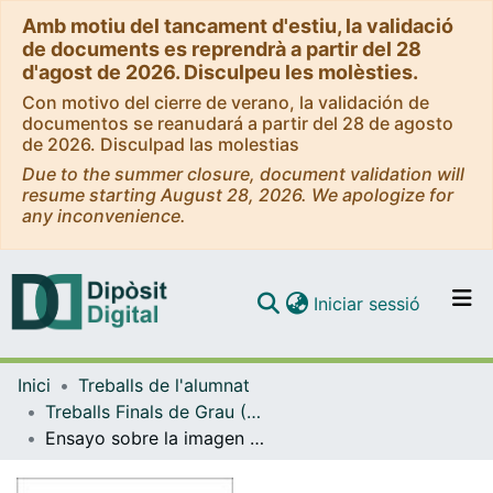
Amb motiu del tancament d'estiu, la validació
de documents es reprendrà a partir del 28
d'agost de 2026. Disculpeu les molèsties.
Con motivo del cierre de verano, la validación de
documentos se reanudará a partir del 28 de agosto
de 2026. Disculpad las molestias
Due to the summer closure, document validation will
resume starting August 28, 2026. We apologize for
any inconvenience.
(current)
Iniciar sessió
Comunitats i col·leccions
Inici
Treballs de l'alumnat
Navega per tot el DD
Treballs Finals de Grau (TFG) - Belles Arts
Com publicar
Ensayo sobre la imagen digital
Contacte