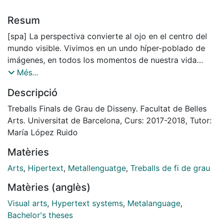
Resum
[spa] La perspectiva convierte al ojo en el centro del
mundo visible. Vivimos en un undo híper-poblado de
imágenes, en todos los momentos de nuestra vida
nuestros ojos hacen de operarios. Nos fotografiamos
Més...
constantemente y estas imágenes nos representan,
Descripció
somos reconocidos en ellas y por ellas.
En este proyecto me planteo si estas imágenes tienen
Treballs Finals de Grau de Disseny. Facultat de Belles
autonomía propia y cómo afectan a nuestras
Arts. Universitat de Barcelona, Curs: 2017-2018, Tutor:
relaciones con los demás y nuestros sentimientos en
María López Ruido
sí. Usando dos enfermedades psicosomáticas
Matèries
relacionadas con la imagen como alegoría:
-Síndrome de Stendhal: Reacciones como
Arts
,
Hipertext
,
Metallenguatge
,
Treballs de fi de grau
palpitaciones, vértigo, confusión, entre otras ante las
Matèries (anglès)
obras de arte y la belleza cuando ésta está expuesta
en gran cantidad.
Visual arts
,
Hypertext systems
,
Metalanguage
,
-Síndrome de París: alucinaciones, desilusión y
Bachelor's theses