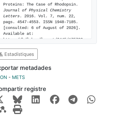
Proteins: The Case of Rhodopsin. 
Journal of Physical Chemistry 
Letters
. 2016. Vol. 7, num. 22, 
pags. 4547-4553. ISSN 1948-7185. 
[consulted: 6 of August of 2026]. 
Available at: 
https://hdl.handle.net/2445/175732
Estadístiques
xportar metadades
SON
-
METS
ompartir registre