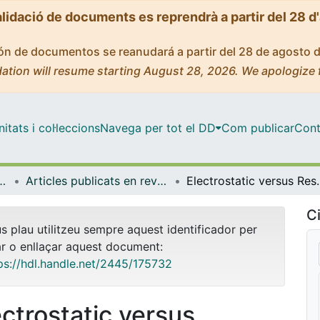
alidació de documents es reprendrà a partir del 28 d
ción de documentos se reanudará a partir del 28 de agosto 
ation will resume starting August 28, 2026. We apologize 
tats i col·leccions
Navega per tot el DD
Com publicar
Cont
ia Farmacèutica i Fisicoquímica
Articles publicats en revistes (Farmàcia, Tecnologia Farmacèutica i Fisicoquímica)
Electrostatic versus Resonance Inte
Ci
us plau utilitzeu sempre aquest identificador per
ar o enllaçar aquest document:
ps://hdl.handle.net/2445/175732
ectrostatic versus