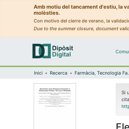
Amb motiu del tancament d'estiu, la v
molèsties.
Con motivo del cierre de verano, la valida
Due to the summer closure, document valid
Comuni
Inici
Recerca
Farmàcia, Tecnolog
Si 
cit
htt
El