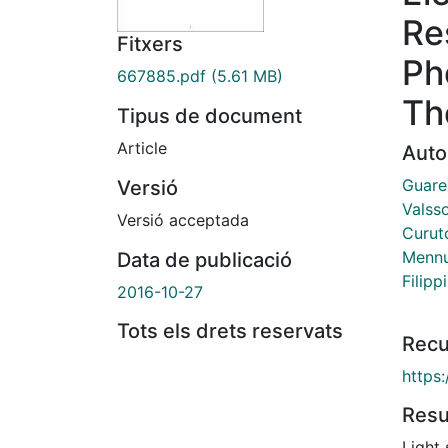
Re
Fitxers
Ph
667885.pdf
(5.61 MB)
Th
Tipus de document
Article
Auto
Guare
Versió
Valss
Versió acceptada
Curutc
Mennu
Data de publicació
Filipp
2016-10-27
Tots els drets reservats
Recu
https:
Res
Light 