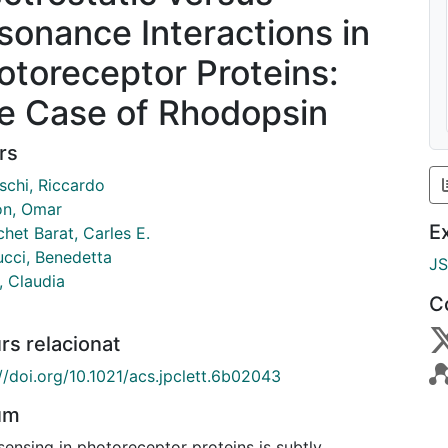
sonance Interactions in
otoreceptor Proteins:
e Case of Rhodopsin
rs
schi, Riccardo
on, Omar
E
het Barat, Carles E.
cci, Benedetta
J
i, Claudia
C
rs relacionat
//doi.org/10.1021/acs.jpclett.6b02043
um
sensing in photoreceptor proteins is subtly